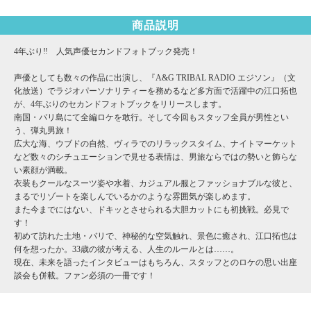
商品説明
4年ぶり‼ 人気声優セカンドフォトブック発売！
声優としても数々の作品に出演し、『A&G TRIBAL RADIO エジソン』（文
化放送）でラジオパーソナリティーを務めるなど多方面で活躍中の江口拓也
が、4年ぶりのセカンドフォトブックをリリースします。
南国・バリ島にて全編ロケを敢行。そして今回もスタッフ全員が男性とい
う、弾丸男旅！
広大な海、ウブドの自然、ヴィラでのリラックスタイム、ナイトマーケット
など数々のシチュエーションで見せる表情は、男旅ならではの勢いと飾らな
い素顔が満載。
衣装もクールなスーツ姿や水着、カジュアル服とファッショナブルな彼と、
まるでリゾートを楽しんでいるかのような雰囲気が楽しめます。
また今までにはない、ドキッとさせられる大胆カットにも初挑戦。必見で
す！
初めて訪れた土地・バリで、神秘的な空気触れ、景色に癒され、江口拓也は
何を想ったか。33歳の彼が考える、人生のルールとは……。
現在、未来を語ったインタビューはもちろん、スタッフとのロケの思い出座
談会も併載。ファン必須の一冊です！