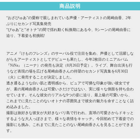
商品説明
“おざぴゅあ”の愛称で親しまれている声優・アーティストの尾崎由香、2年
ぶりにセカンド写真集発売
“ぴゅあ”と“オトナ”の間で揺れ動く転換期にある今、9シーンの尾崎由香に
迫り、下着姿も初挑戦!
アニメ『けものフレンズ』のサーバル役で注目を集め、声優として活躍しな
がらもアーティストとしてデビューも果たし、今年2枚目のミニアルバム
『NiNa』（ニーナ）の発売も決定（8月26日予定）。ライブ、舞台出演も行
うなど表現の場を広げる尾崎由香さんの待望のセカンド写真集を6月30日
（火）に発売することが決定しました。
透き通るような白い肌と透明感から、ピュアで可憐な印象が強い彼女です
が、素の尾崎由香さんは可愛いさだけではない、実に様々な側面を持ち合わ
せています。そんな彼女のリアルな9つの姿に迫り、最上級の可愛いから、
これまでに見たことのないオトナの雰囲気まで彼女の魅力を余すことなく詰
め込みました。
撮影は旅好きな彼女が大好きなバリ島で行われ、直球の可愛さからドキッと
するような大人っぽさまで、様々な表情をキャッチ。今回初めて下着姿での
撮影にも挑み、これまでに見たことのない尾崎由香さんを見ることができま
す。