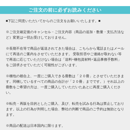
ご注文の前に必ずお読みください
■下記ご同意いただいてからのご注文をお願いいたします。■
※ご注文確定後のキャンセル・ご注文内容（商品の追加・数量・支払方法な
ど）変更は一切お受けしておりません。
※長期不在等で商品が返送されてきた場合は、こちらから電話またはメール
にて再送のご案内をさせていただきます。 受取拒否やご連絡が取れない等
で再送に応じていただけない場合は「送料+梱包資材料+返品事務手数料」
をご請求させていただく可能性がございます。
※梱包の都合上、一度にご購入できる冊数は「２０冊」とさせていただきま
す。同梱しているすべての商品の合計が「２０冊」までです。）それ以上の
冊数をご希望の方は、一度ご購入していただいたあとに再度ご購入くださ
い。
※転売・再販を目的としたご購入、及び、転売を試みる行為は禁止しており
ます。以上の行為が判明した場合、弊社の判断で商品のご予約は無効となり
ます。
※商品の配送は日本国内に限ります。