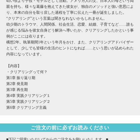
幼い頃より子役・モデルとして活動。アメリカ人の父、日本人の母という両
親を持ち、様々な葛藤を抱えてきた彼女が、独自のメソッドと強い意思によ
り、本来の自分を取り戻した過程を丁寧に伝えた一冊が誕生しました。
“クリアリング”という言葉は聞きなれないかもしれません。
幼少期のトラウマ、人間関係、社会生活、恋愛、結婚、子育てなど……誰も
が感じる悩みを彼女自身どう解決へ導いたか、クリアリングしたかという事
例がここには在ります。
構想2年。執筆期間1年という年月をかけ、また、クリアリングアドバイザー
として、少しでも皆様の生活のヒントになれば……という思いが込められた
内容になっています。
【内容】
・クリアリングって何？
第1章 振り返り期
第2章 発見期
第3章 再生期
第4章 実践クリアリング１
第5章 実践クリアリング２
第6章 クリアリング主義
ご注文の前に必ずお読みください
■下記ご同意いただいてからのご注文をお願いいたします。■