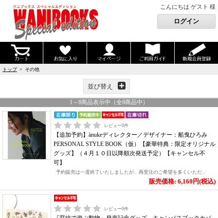
こんにちは ゲスト 様
トップ
> その他
並び替え
1
～
8
商品表示中（全
8
商品中）
レビュー
0
件
【追加予約】ànukeディレクター／デザイナー：船曳ひろみ
PERSONAL STYLE BOOK（仮）【豪華特典：限定オリジナル
グッズ】（４月１０日以降順次発送予定）【キャンセル不
可】
予約販売は一度終了いたしましたが、再受注のご希望を多くいただ..
販売価格: 6,160円(税込)
レビュー
0
件