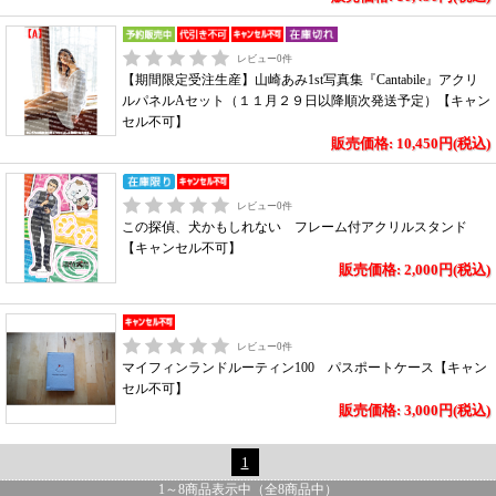
レビュー
0
件
【期間限定受注生産】山崎あみ1st写真集『Cantabile』アクリ
ルパネルAセット（１１月２９日以降順次発送予定）【キャン
セル不可】
販売価格: 10,450円(税込)
レビュー
0
件
この探偵、犬かもしれない フレーム付アクリルスタンド
【キャンセル不可】
販売価格: 2,000円(税込)
レビュー
0
件
マイフィンランドルーティン100 パスポートケース【キャン
セル不可】
販売価格: 3,000円(税込)
1
1
～
8
商品表示中（全
8
商品中）