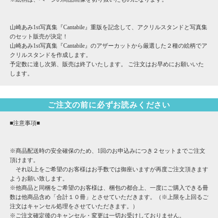
山崎あみ1st写真集『Cantabile』重版を記念して、アクリルスタンドと写真集
のセット販売が決定！
山崎あみ1st写真集『Cantabile』のアザーカットから厳選した２種の絵柄でア
クリルスタンドを作成します。
予定数に達し次第、販売は終了いたします。 ご注文はお早めにお願いいた
します。
ご注文の前に必ずお読みください
■注意事項■
※商品配送時の安全確保のため、1回のお申込みにつき２セットまでご注文
頂けます。
それ以上をご希望のお客様はお手数では御座いますが再度ご注文頂きます
ようお願い致します。
※他商品と同梱をご希望のお客様は、梱包の都合上、一度にご購入できる冊
数は他商品含め「合計１０冊」とさせていただきます。（※上限を上回るご
注文はキャンセル処理をさせていただきます。）
※ご注文確定後のキャンセル・変更は一切お受けしておりません。