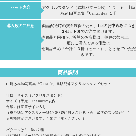
セット内容
アクリルスタンド（絵柄パターンB）１つ ＋ 山崎
あみ1st写真集『Cantabile』１冊
購入数のご注意
商品配送時の安全確保のため、
1回のお申込みにつき
２セットまで
ご注文頂けます。
他商品と同梱をご希望のお客様は、梱包の都合上、一
度にご購入できる冊数は
他商品含め「合計１０冊（セット）」とさせていただ
きます。
商品説明
山崎あみ1st写真集『Cantabile』重版記念アクリルスタンドセット
仕様・サイズ（アクリルスタンド）
サイズ（予定）75×100mm以内
台紙には直筆サイン入り！
（※台紙はアクスタと一緒にOPP袋に封入されるため、多少のスレ等が生じ
る可能性がございます。予めご了承ください。）
パターンはA、Bの２種
※絵柄は、ページの商品画像を切り抜いたものになります。