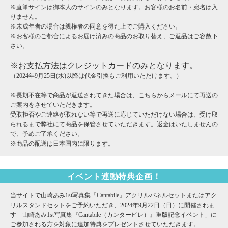
※直筆サインは御本人のサインのみとなります。お客様のお名前・宛名は入
りません。
※未成年者の場合は親権者の同意を得た上でご購入ください。
※お客様のご都合によるお届け済みの商品のお取り替え、ご返品はご容赦下
さい。
※お支払方法はクレジットカードのみとなります。
（2024年9月25日(水)以降は代金引換もご利用いただけます。）
※長期不在等で商品が返送されてきた場合は、こちらからメールにて再送の
ご案内をさせていただきます。
受取拒否やご連絡が取れない等で再送に応じていただけない場合は、受け取
られるまで弊社にて商品を保管させていただきます。返金はいたしませんの
で、予めご了承ください。
※商品の配送は日本国内に限ります。
イベント連動特典企画！
当サイトで山崎あみ1st写真集『Cantabile』アクリルパネルセットまたはアク
リルスタンドセットをご予約いただき、2024年9月22日（日）に開催されま
す「山崎あみ1st写真集『Cantabile（カンタービレ）』重版記念イベント」に
ご参加される方を対象に追加特典をプレゼントさせていただきます。