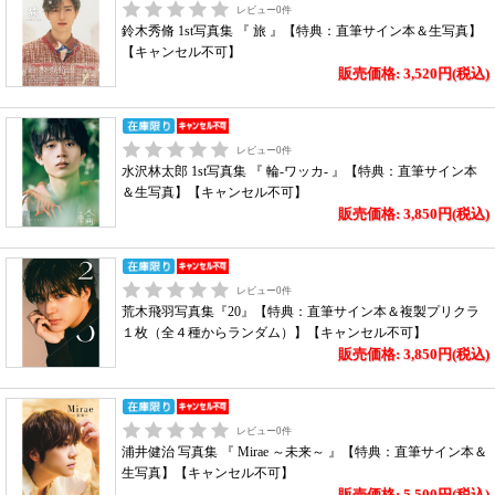
レビュー
0
件
鈴木秀脩 1st写真集 『 旅 』【特典：直筆サイン本＆生写真】
【キャンセル不可】
販売価格: 3,520円(税込)
レビュー
0
件
水沢林太郎 1st写真集 『 輪-ワッカ- 』【特典：直筆サイン本
＆生写真】【キャンセル不可】
販売価格: 3,850円(税込)
レビュー
0
件
荒木飛羽写真集『20』【特典：直筆サイン本＆複製プリクラ
１枚（全４種からランダム）】【キャンセル不可】
販売価格: 3,850円(税込)
レビュー
0
件
浦井健治 写真集 『 Mirae ～未来～ 』【特典：直筆サイン本＆
生写真】【キャンセル不可】
販売価格: 5,500円(税込)