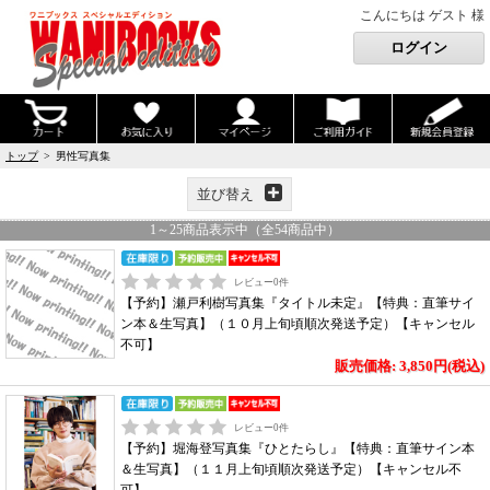
こんにちは ゲスト 様
トップ
> 男性写真集
並び替え
1
～
25
商品表示中（全
54
商品中）
レビュー
0
件
【予約】瀬戸利樹写真集『タイトル未定』【特典：直筆サイ
ン本＆生写真】（１０月上旬頃順次発送予定）【キャンセル
不可】
販売価格: 3,850円(税込)
レビュー
0
件
【予約】堀海登写真集『ひとたらし』【特典：直筆サイン本
＆生写真】（１１月上旬頃順次発送予定）【キャンセル不