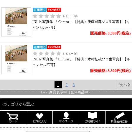
レビュー
0
件
INI 1st写真集 『 Chrono 』【特典：後藤威尊ソロ生写真】【キ
ャンセル不可】
販売価格: 3,300円(税込)
レビュー
0
件
INI 1st写真集 『 Chrono 』【特典：木村柾哉ソロ生写真】【キ
ャンセル不可】
販売価格: 3,300円(税込)
1
2
3
次へ
1
～
25
商品表示中（全
54
商品中）
カテゴリから選ぶ
ALL
男性写真集
女性写真集