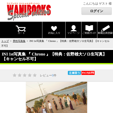
こんにちは ゲスト 様
トップ
>
男性写真集
> INI 1st写真集 『 Chrono 』【特典：佐野雄大ソロ生写真】【キャンセル
不可】
INI 1st写真集 『 Chrono 』【特典：佐野雄大ソロ生写真】
【キャンセル不可】
レビュー
0
件