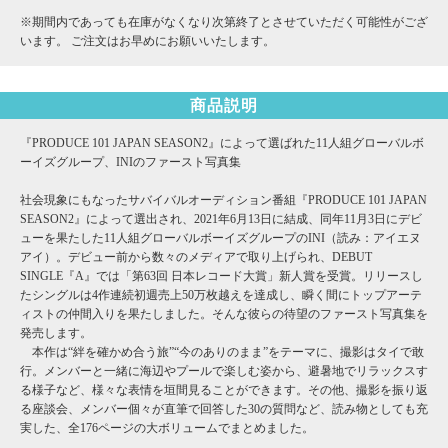
※期間内であっても在庫がなくなり次第終了とさせていただく可能性がござ
います。 ご注文はお早めにお願いいたします。
商品説明
『PRODUCE 101 JAPAN SEASON2』によって選ばれた11人組グローバルボ
ーイズグループ、INIのファースト写真集
社会現象にもなったサバイバルオーディション番組『PRODUCE 101 JAPAN
SEASON2』によって選出され、2021年6月13日に結成、同年11月3日にデビ
ューを果たした11人組グローバルボーイズグループのINI（読み：アイエヌ
アイ）。デビュー前から数々のメディアで取り上げられ、DEBUT
SINGLE『A』では「第63回 日本レコード大賞」新人賞を受賞。リリースし
たシングルは4作連続初週売上50万枚越えを達成し、瞬く間にトップアーテ
ィストの仲間入りを果たしました。そんな彼らの待望のファースト写真集を
発売します。
本作は“絆を確かめ合う旅”“今のありのまま”をテーマに、撮影はタイで敢
行。メンバーと一緒に海辺やプールで楽しむ姿から、避暑地でリラックスす
る様子など、様々な表情を垣間見ることができます。その他、撮影を振り返
る座談会、メンバー個々が直筆で回答した30の質問など、読み物としても充
実した、全176ページの大ボリュームでまとめました。