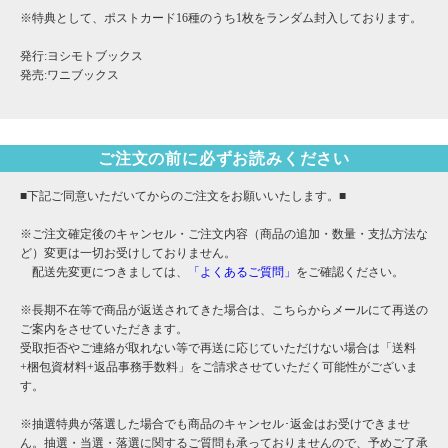
※特典として、ポストカード16種のうち1枚をランダム封入しております。
発行:ヨシモトブックス
発売:ワニブックス
ご注文の前に必ずお読みください
■下記ご同意いただいてからのご注文をお願いいたします。■
※ご注文確定後のキャンセル・ご注文内容（商品の追加・数量・支払方法な
ど）変更は一切お受けしておりません。
配送先変更につきましては、
「よくあるご質問」
をご確認ください。
※長期不在等で商品が返送されてきた場合は、こちらからメールにて再送の
ご案内をさせていただきます。
受取拒否やご連絡が取れない等で再送に応じていただけない場合は「送料
+梱包資材料+返品事務手数料」をご請求させていただく可能性がございま
す。
※抽選特典が落選した場合でも商品のキャンセル･返金はお受けできませ
ん。抽選・当選・落選に関するご質問も承っておりませんので、予めご了承