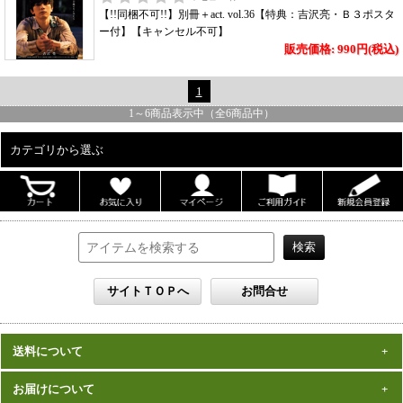
【!!同梱不可!!】別冊＋act. vol.36【特典：吉沢亮・Ｂ３ポスタ
ー付】【キャンセル不可】
販売価格: 990円(税込)
1
1
～
6
商品表示中（全
6
商品中）
カテゴリから選ぶ
ALL
男性写真集
女性写真集
書籍
DVD
カレンダー
雑誌
送料について
セット
一律1,000円(税込)
お届けについて
数量、価格に関わらず
となります。