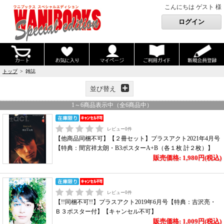
こんにちは ゲスト 様
トップ
> 雑誌
並び替え
1
～
6
商品表示中（全
6
商品中）
レビュー
0
件
【他商品同梱不可】【２冊セット】プラスアクト2021年4月号
【特典：間宮祥太朗・B3ポスターA+B（各１枚 計２枚）】
販売価格: 1,980円(税込)
レビュー
0
件
【!!同梱不可!!】プラスアクト2019年6月号【特典：吉沢亮・
Ｂ３ポスター付】【キャンセル不可】
販売価格: 1,009円(税込)