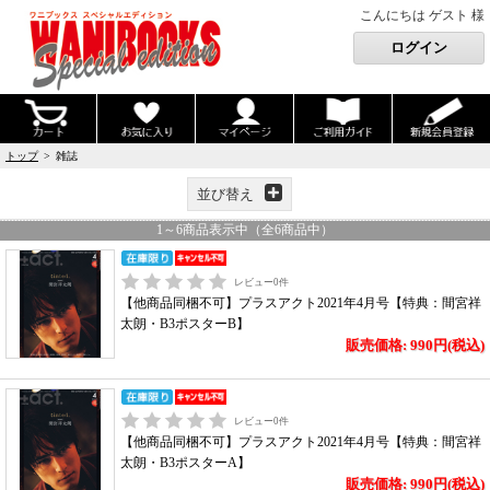
こんにちは ゲスト 様
トップ
> 雑誌
並び替え
1
～
6
商品表示中（全
6
商品中）
レビュー
0
件
【他商品同梱不可】プラスアクト2021年4月号【特典：間宮祥
太朗・B3ポスターB】
販売価格: 990円(税込)
レビュー
0
件
【他商品同梱不可】プラスアクト2021年4月号【特典：間宮祥
太朗・B3ポスターA】
販売価格: 990円(税込)