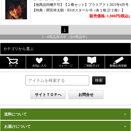
【他商品同梱不可】【２冊セット】プラスアクト2021年4月号
【特典：間宮祥太朗・B3ポスターA+B（各１枚 計２枚）】
販売価格: 1,980円(税込)
1
1
～
6
商品表示中（全
6
商品中）
カテゴリから選ぶ
ALL
男性写真集
女性写真集
書籍
DVD
カレンダー
雑誌
送料について
セット
一律1,000円(税込)
お届けについて
数量、価格に関わらず
となります。