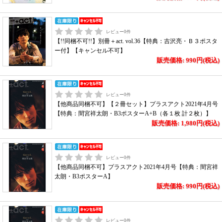
レビュー
0
件
【!!同梱不可!!】別冊＋act. vol.36【特典：吉沢亮・Ｂ３ポスタ
ー付】【キャンセル不可】
販売価格: 990円(税込)
レビュー
0
件
【他商品同梱不可】【２冊セット】プラスアクト2021年4月号
【特典：間宮祥太朗・B3ポスターA+B（各１枚 計２枚）】
販売価格: 1,980円(税込)
レビュー
0
件
【他商品同梱不可】プラスアクト2021年4月号【特典：間宮祥
太朗・B3ポスターA】
販売価格: 990円(税込)
レビュー
0
件