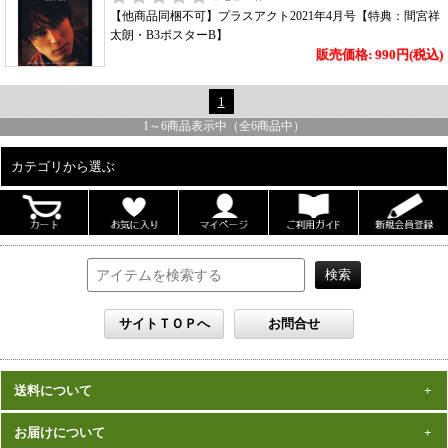
【他商品同梱不可】プラスアクト2021年4月号【特典：間宮祥
太朗・B3ポスターB】
販売価格: 990円(税込)
1
1
～
6
商品表示中（全
6
商品中）
カテゴリから選ぶ
ALL
男性写真集
女性写真集
書籍
DVD
カレンダー
雑誌
送料について
セット
一律1,000円(税込)
お届けについて
数量、価格に関わらず
となります。