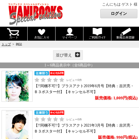
こんにちは ゲスト 様
トップ
> 雑誌
並び替え
1
～
6
商品表示中（全
6
商品中）
レビュー
0
件
【!!同梱不可!!】プラスアクト2019年6月号【特典：吉沢亮・
Ｂ３ポスター付】【キャンセル不可】
販売価格: 1,009円(税込)
レビュー
0
件
【!!同梱不可!!】プラスアクト2021年3月号【特典：吉沢亮・
Ｂ３ポスター付】【キャンセル不可】
販売価格: 990円(税込)