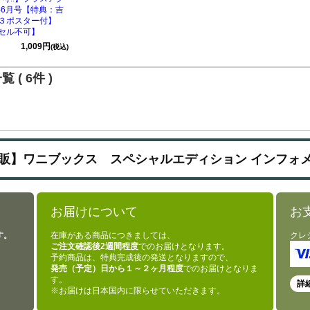
9年6月号【特典：吉
３ポスター付】
セル不可】
1,009円
(税込)
 ( 6件 )
販】ワニブックス スペシャルエディション インフォ
お届けについて
お
す。
在庫がある商品につきましては、
クレ
ご注文確認後2週間程度
でのお届けとなります。
予約商品は、特典完成後の発送となりますので、
発売（予定）日から１～２ヶ月程度
でのお届けとなりま
す。
詳
※お届けは日本国内に限らせていただきます。