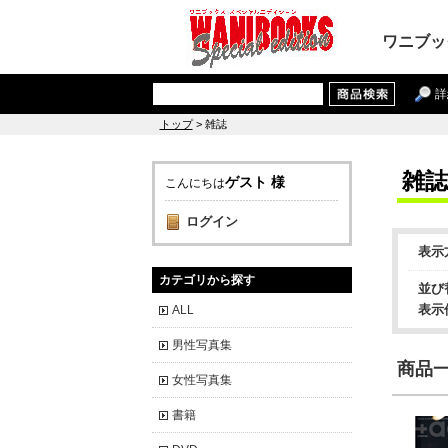
ワニブッ
詳
トップ
> 雑誌
雑誌
ゲスト 様
こんにちは
ログイン
表示
カテゴリから探す
並び
表示
ALL
男性写真集
商品一覧
女性写真集
書籍