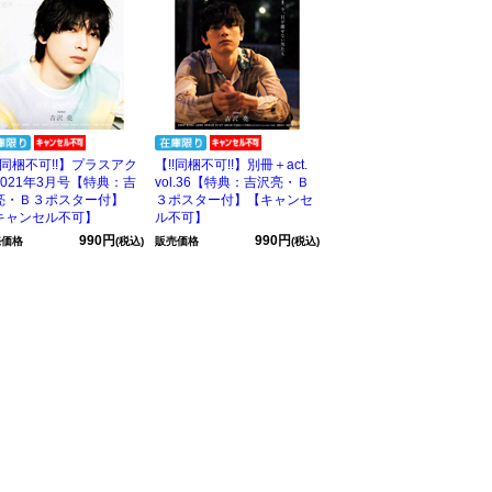
!!同梱不可!!】プラスアク
【!!同梱不可!!】別冊＋act.
2021年3月号【特典：吉
vol.36【特典：吉沢亮・Ｂ
亮・Ｂ３ポスター付】
３ポスター付】【キャンセ
キャンセル不可】
ル不可】
990円
990円
売価格
(税込)
販売価格
(税込)