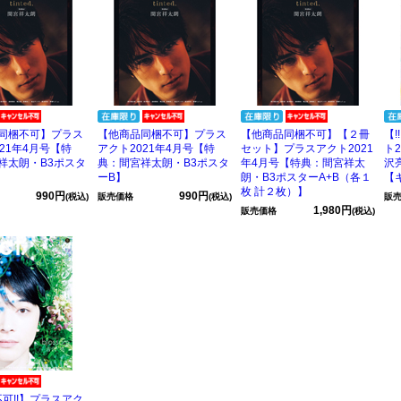
同梱不可】プラス
【他商品同梱不可】プラス
【他商品同梱不可】【２冊
【
21年4月号【特
アクト2021年4月号【特
セット】プラスアクト2021
ト
祥太朗・B3ポスタ
典：間宮祥太朗・B3ポスタ
年4月号【特典：間宮祥太
沢
ーB】
朗・B3ポスターA+B（各１
【
枚 計２枚）】
990円
990円
(税込)
販売価格
(税込)
販
1,980円
販売価格
(税込)
不可!!】プラスアク