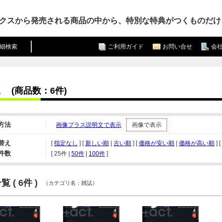
クスから発売される商品の中から、特別な特典がつくものだけ
細検索
ご利用ガイド
お問い合せ
会
(商品数：6件)
方法
画像プラス説明文で表示
画像で表示
替え
[
指定なし
] [
新しい順
|
古い順
] [
価格が安い順
|
価格が高い順
] [
件数
[ 
25件
 | 
50件
 | 
100件
 ]
 ( 6件 )
（カテゴリ名：雑誌）