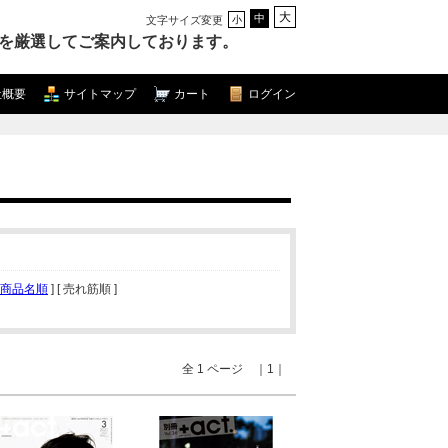
大
中
文字サイズ変更
小
を厳選してご案内しております。
社概要
サイトマップ
カート
ログイン
商品名順
] [ 売れ筋順 ]
全 1 ページ ｜1｜