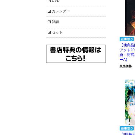
DVD
カレンダー
雑誌
セット
【他商品
アクト20
典：間宮
ーA】
販売価格
【!!同梱