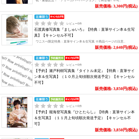
祝・重版記念！「アザーカバーバージョン」で再登場!! ※写..
販売価格: 3,300円(税込)
レビュー
0
件
石渡真修写真集『ましゅいろ』【特典：直筆サイン本＆生写
真】【キャンセル不可】
ワニスぺ限定特典：直筆サイン本＆生写真 ※商品ページの注意..
販売価格: 2,640円(税込)
レビュー
0
件
【予約】瀬戸利樹写真集『タイトル未定』【特典：直筆サイ
ン本＆生写真】（１０月上旬頃順次発送予定）【キャンセル
不可】
販売価格: 3,850円(税込)
レビュー
0
件
【予約】堀海登写真集『ひとたらし』【特典：直筆サイン本
＆生写真】（１１月上旬頃順次発送予定）【キャンセル不
可】
販売価格: 3,850円(税込)