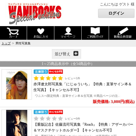
こんにちは ゲスト 様
トップ
> 男性写真集
並び替え
1
～
25
商品表示中（全
54
商品中）
レビュー
1
件
赤澤遼太郎写真集「にじゅういち」【特典：直筆サイン本＆
生写真】【キャンセル不可】
ワニスぺ限定特典：直筆サイン本＆生写真 ※商品ページの注..
販売価格: 3,080円(税込)
レビュー
0
件
【重版記念】佐藤流司写真集『Reach』【特典：アザーカバー
＆マスクチケットホルダー】【キャンセル不可】