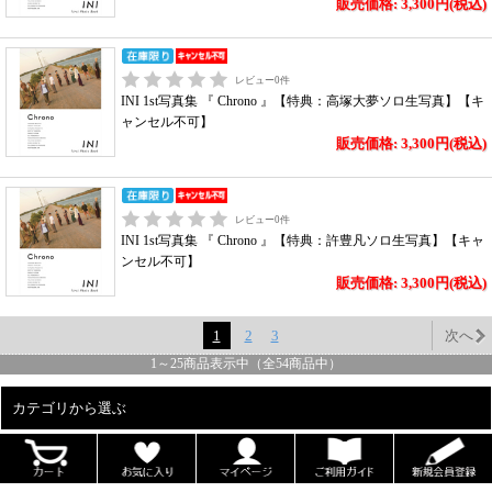
販売価格: 3,300円(税込)
レビュー
0
件
INI 1st写真集 『 Chrono 』【特典：高塚大夢ソロ生写真】【キ
ャンセル不可】
販売価格: 3,300円(税込)
レビュー
0
件
INI 1st写真集 『 Chrono 』【特典：許豊凡ソロ生写真】【キャ
ンセル不可】
販売価格: 3,300円(税込)
1
2
3
次へ
1
～
25
商品表示中（全
54
商品中）
カテゴリから選ぶ
ALL
男性写真集