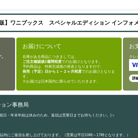
販】ワニブックス スペシャルエディション インフォ
お届けについて
お
す。
在庫がある商品につきましては、
クレ
ご注文確認後2週間程度
でのお届けとなります。
予約商品は、特典完成後の発送となりますので、
発売（予定）日から１～２ヶ月程度
でのお届けとなりま
す。
詳
※お届けは日本国内に限らせていただきます。
ション事務局
・祝日・年末年始は休みのため、返信は営業日までお待ちください。)＞
以内にご返信を差し上げております。（営業は平日10時～17時となります。）