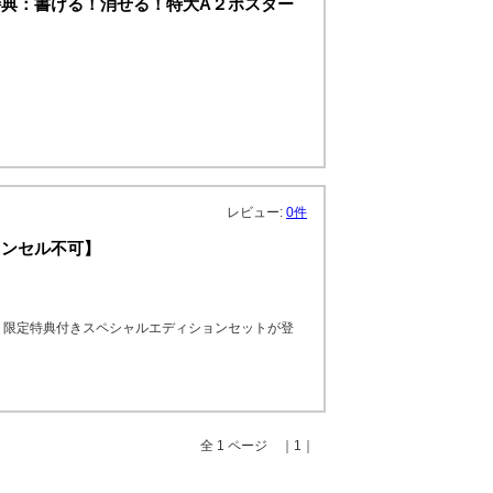
典：書ける！消せる！特大A２ポスター
レビュー:
0件
ャンセル不可】
、限定特典付きスペシャルエディションセットが登
全 1 ページ ｜1｜