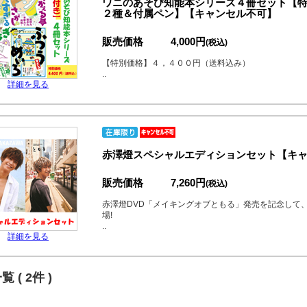
ワニのあそび知能本シリーズ４冊セット【特
２種＆付属ペン】【キャンセル不可】
販売価格
4,000円
(税込)
【特別価格】４，４００円（送料込み）
..
詳細を見る
赤澤燈スペシャルエディションセット【キ
販売価格
7,260円
(税込)
赤澤燈DVD「メイキングオブともる」発売を記念して
場!
..
詳細を見る
 ( 2件 )