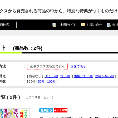
クスから発売される商品の中から、特別な特典がつくものだけ
細検索
ご利用ガイド
お問い合せ
会
ット
(商品数：2件)
方法
画像プラス説明文で表示
画像で表示
替え
[ 指定なし ] [
新しい順
|
古い順
] [
価格が安い順
|
価格が高い順
] [
件数
[ 
25件
 | 
50件
 | 
100件
 ]
 ( 2件 )
（カテゴリ名：セット）