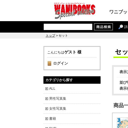
ワニブッ
詳
トップ
> セット
セ
ゲスト 様
こんにちは
ログイン
表示
カテゴリから探す
並び
表示
ALL
男性写真集
商品一覧
女性写真集
書籍