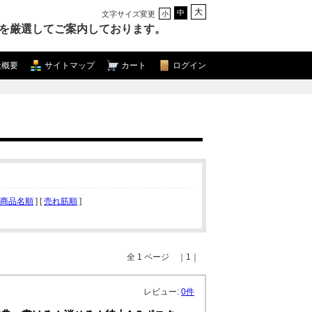
大
中
文字サイズ変更
小
を厳選してご案内しております。
社概要
サイトマップ
カート
ログイン
商品名順
] [
売れ筋順
]
全 1 ページ ｜1｜
レビュー:
0件