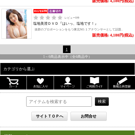
販売価格: 4,180円(税込)
レビュー
0
件
塩地美澄ＤＶＤ『はいっ、塩地です！』
抜群のプロポーションをもつ東北NO.１アナウンサーとして話題..
販売価格: 4,180円(税込)
1
1
～
6
商品表示中（全
6
商品中）
カテゴリから選ぶ
ALL
男性写真集
女性写真集
書籍
DVD
カレンダー
雑誌