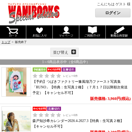
こんにちは ゲスト 様
トップ
> 販売終了
並び替え
1
～
6
商品表示中（全
6
商品中）
レビュー
0
件
【予約】つばきファクトリー豫風瑠乃ファースト写真集
「RUNO」【特典：生写真２種】（７月１７日以降順次発送
予定）【キャンセル不可】
販売価格: 3,960円(税込)
レビュー
0
件
森戸知沙希カレンダー2026.4-2027.3【特典：生写真２種】
【キャンセル不可】