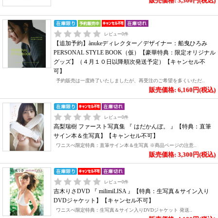
販売価格: 3,300円(税込)
レビュー
0
件
【追加予約】ànukeディレクター／デザイナー：船曳ひろみ
PERSONAL STYLE BOOK（仮）【豪華特典：限定オリジナル
グッズ】（４月１０日以降順次発送予定）【キャンセル不
可】
予約販売は一度終了いたしましたが、再受注のご希望を多くいただ..
販売価格: 6,160円(税込)
レビュー
0
件
高梨瑞樹 ファースト写真集 『 はだかんぼ。 』【特典：直筆
サイン本＆生写真】【キャンセル不可】
ワニスぺ限定特典：直筆サイン本＆生写真 ※商品ページの注意..
販売価格: 3,300円(税込)
レビュー
0
件
吉木りさDVD 『 milimiLISA 』【特典：生写真＆サイン入り
DVDジャケット】【キャンセル不可】
ワニスぺ限定特典：生写真＆サイン入りDVDジャケット 発送..