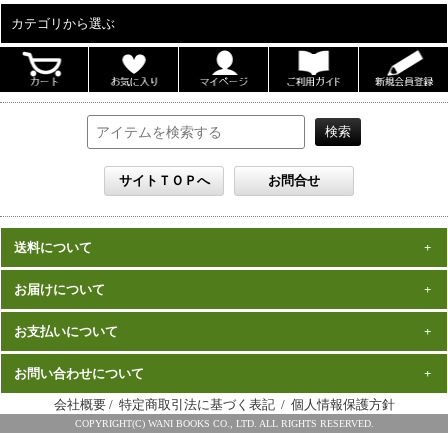
カテゴリから選ぶ
ALL
男性写真集
女性写真集
書籍
DVD
カレンダー
雑誌
送料について
セット
一律1,000円(税込)
お届けについて
数量、価格に関わらず
となります。
※沖縄の送料は1,500円となります。
ご注文確認後2週間程度
お支払いについて
※商品により諸事情で金額が変更する場合もございます。
在庫がある商品につきましては、
での
※同梱不可の商品もございますのでご注意ください。
お届けとなります。
発売（予定）日
予約商品は、特典完成後の発送となりますので、
お問い合わせについて
クレジットカード・代金引換がご利用になれます。
から１～２ヶ月程度
詳細はこちら
でのお届けとなります
会社概要
/
特定商取引法に基づく表記
/
個人情報保護方針
※お届けは日本国内に限らせていただきます。
ワニブックス スペシャルエディション事務局
COPYRIGHT(C) WANI BOOKS CO., LTD. ALL RIGHTS RESERVED.