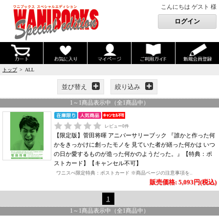
こんにちは ゲスト 様
トップ
> ALL
並び替え
絞り込み
1
～
1
商品表示中（全
1
商品中）
レビュー
0
件
【限定版】菅田将暉 アニバーサリーブック 『誰かと作った何
かをきっかけに創ったモノを 見ていた者が繕った何かは いつ
の日か愛するものが造った何かのようだった。』【特典：ポ
ストカード】【キャンセル不可】
ワニスぺ限定特典：ポストカード ※商品ページの注意事項を..
販売価格: 5,093円(税込)
1
1
～
1
商品表示中（全
1
商品中）