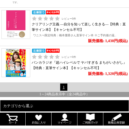
です。
レビュー
0
件
クリアリング主義 ―自分を知って楽しく生きる―【特典：直
筆サイン本】【キャンセル不可】
ワニスぺ限定特典：橋本麗香さん直筆サイン本 ※ご予約後の返..
販売価格: 1,430円(税込)
レビュー
0
件
バンカラジオ『超ハイレベルで ヤバすぎる まちがいさがし』
【特典：直筆サイン本】【キャンセル不可】
販売価格: 1,320円(税込)
1
1
～
24
商品表示中（全
24
商品中）
カテゴリから選ぶ
ALL
男性写真集