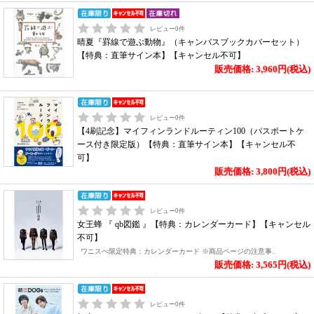
レビュー
0
件
晴夏『罫線で遊ぶ動物』（キャンバスブックカバーセット）
【特典：直筆サイン本】【キャンセル不可】
販売価格: 3,960円(税込)
レビュー
0
件
【4刷記念】マイフィンランドルーティン100（パスポートケ
ース付き限定版）【特典：直筆サイン本】【キャンセル不
可】
販売価格: 3,800円(税込)
レビュー
0
件
女王蜂 『 qb図鑑 』【特典：カレンダーカード】【キャンセル
不可】
ワニスぺ限定特典：カレンダーカード ※商品ページの注意事..
販売価格: 3,565円(税込)
レビュー
0
件