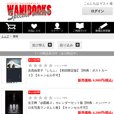
こんにちは ゲスト 様
トップ
> 書籍
並び替え
絞り込み
1
～
24
商品表示中（全
24
商品中）
レビュー
0
件
吉高由里子『しらふ』【初回限定版】【特典：ポストカー
ド】【キャンセル不可】
販売価格: 6,980円(税込)
レビュー
0
件
女王蜂『qb図鑑２』カレンダーセット版【特典：メンバーソ
ロ生写真ランダム１枚】【キャンセル不可】
販売価格: 6,200円(税込)