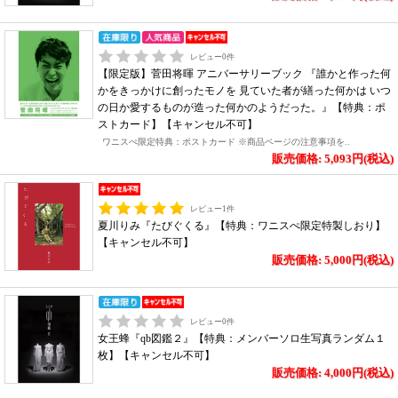
レビュー
0
件
【限定版】菅田将暉 アニバーサリーブック 『誰かと作った何
かをきっかけに創ったモノを 見ていた者が繕った何かは いつ
の日か愛するものが造った何かのようだった。』【特典：ポ
ストカード】【キャンセル不可】
ワニスぺ限定特典：ポストカード ※商品ページの注意事項を..
販売価格: 5,093円(税込)
レビュー
1
件
夏川りみ『たびぐくる』【特典：ワニスぺ限定特製しおり】
【キャンセル不可】
販売価格: 5,000円(税込)
レビュー
0
件
女王蜂『qb図鑑２』【特典：メンバーソロ生写真ランダム１
枚】【キャンセル不可】
販売価格: 4,000円(税込)