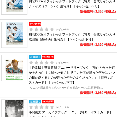
初恋DOGsオフィシャルフォトブック【特典：合成サイン入り
ナ・イヌ（ウ・ソハ）生写真】【キャンセル不可】
販売価格: 3,300円(税込)
レビュー
0
件
初恋DOGsオフィシャルフォトブック【特典：合成サイン入り
成田凌（白崎快）生写真】【キャンセル不可】
販売価格: 3,300円(税込)
レビュー
0
件
【通常版】菅田将暉 アニバーサリーブック 『誰かと作った何
かをきっかけに創ったモノを 見ていた者が繕った何かは いつ
の日か愛するものが造った何かのようだった。』【特典：ポ
ストカード】【キャンセル不可】
ワニスぺ限定特典：ポストカード ※商品ページの注意事項を..
販売価格: 3,080円(税込)
レビュー
0
件
小関裕太 アーカイブブック 『 Y 』【特典：ポストカード】