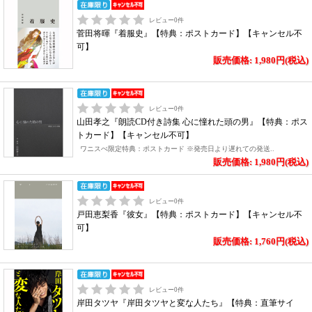
レビュー
0
件
菅田将暉『着服史』【特典：ポストカード】【キャンセル不
可】
販売価格: 1,980円(税込)
レビュー
0
件
山田孝之『朗読CD付き詩集 心に憧れた頭の男』【特典：ポス
トカード】【キャンセル不可】
ワニスぺ限定特典：ポストカード ※発売日より遅れての発送..
販売価格: 1,980円(税込)
レビュー
0
件
戸田恵梨香『彼女』【特典：ポストカード】【キャンセル不
可】
販売価格: 1,760円(税込)
レビュー
0
件
岸田タツヤ『岸田タツヤと変な人たち』【特典：直筆サイ