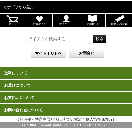
カテゴリから選ぶ
ALL
男性写真集
女性写真集
書籍
DVD
カレンダー
雑誌
送料について
セット
一律1,000円(税込)
お届けについて
数量、価格に関わらず
となります。
※沖縄の送料は1,500円となります。
ご注文確認後2週間程度
お支払いについて
※商品により諸事情で金額が変更する場合もございます。
在庫がある商品につきましては、
での
※同梱不可の商品もございますのでご注意ください。
お届けとなります。
発売（予定）日
予約商品は、特典完成後の発送となりますので、
お問い合わせについて
クレジットカード・代金引換がご利用になれます。
から１～２ヶ月程度
詳細はこちら
でのお届けとなります
会社概要
/
特定商取引法に基づく表記
/
個人情報保護方針
※お届けは日本国内に限らせていただきます。
ワニブックス スペシャルエディション事務局
COPYRIGHT(C) WANI BOOKS CO., LTD. ALL RIGHTS RESERVED.