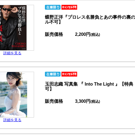
蝶野正洋『プロレス名勝負とあの事件の裏
ル不可】
販売価格
2,200円
(税込)
詳細を見る
玉田志織 写真集 『 Into The Light
可】
販売価格
3,300円
(税込)
詳細を見る