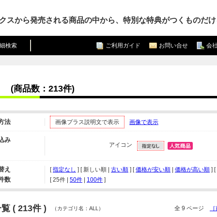
クスから発売される商品の中から、特別な特典がつくものだけ
細検索
ご利用ガイド
お問い合せ
会
(商品数：213件)
方法
画像プラス説明文で表示
画像で表示
込み
アイコン
替え
[
指定なし
] [ 新しい順 |
古い順
] [
価格が安い順
|
価格が高い順
] [
件数
[ 
25件
 | 
50件
 | 
100件
 ]
 ( 213件 )
全 9 ページ
［
（カテゴリ名：ALL）