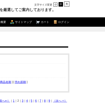
大
中
文字サイズ変更
小
を厳選してご案内しております。
社概要
サイトマップ
カート
ログイン
商品名順
] [
売れ筋順
]
前へ⇐］
｜
1
｜2｜
3
｜
4
｜
5
｜
6
｜
7
｜
8
｜
9
｜
［次へ⇒］