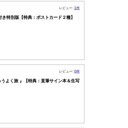
レビュー:
1件
ド付き特別版【特典：ポストカード２種】
レビュー:
0件
むり にゅうよく旅 』【特典：直筆サイン本＆生写