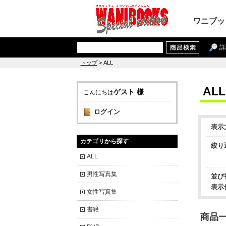
ワニブッ
詳
トップ
> ALL
ALL
ゲスト 様
こんにちは
ログイン
表示
カテゴリから探す
絞り
ALL
男性写真集
並び
表示
女性写真集
書籍
商品一覧