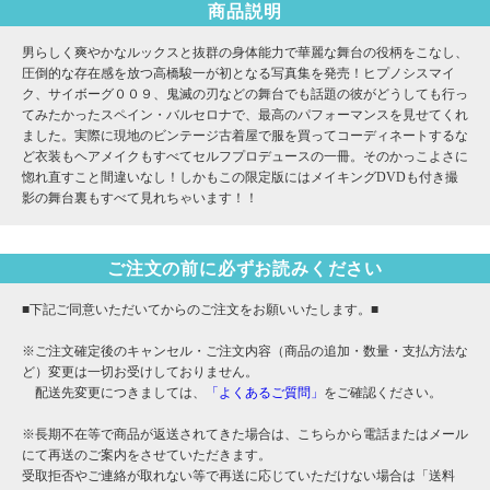
商品説明
男らしく爽やかなルックスと抜群の身体能力で華麗な舞台の役柄をこなし、
圧倒的な存在感を放つ高橋駿一が初となる写真集を発売！ヒプノシスマイ
ク、サイボーグ００９、鬼滅の刃などの舞台でも話題の彼がどうしても行っ
てみたかったスペイン・バルセロナで、最高のパフォーマンスを見せてくれ
ました。実際に現地のビンテージ古着屋で服を買ってコーディネートするな
ど衣装もヘアメイクもすべてセルフプロデュースの一冊。そのかっこよさに
惚れ直すこと間違いなし！しかもこの限定版にはメイキングDVDも付き撮
影の舞台裏もすべて見れちゃいます！！
ご注文の前に必ずお読みください
■下記ご同意いただいてからのご注文をお願いいたします。■
※ご注文確定後のキャンセル・ご注文内容（商品の追加・数量・支払方法な
ど）変更は一切お受けしておりません。
配送先変更につきましては、
「よくあるご質問」
をご確認ください。
※長期不在等で商品が返送されてきた場合は、こちらから電話またはメール
にて再送のご案内をさせていただきます。
受取拒否やご連絡が取れない等で再送に応じていただけない場合は「送料