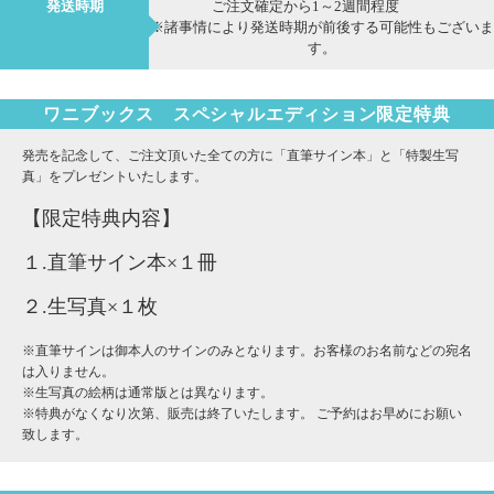
発送時期
ご注文確定から1～2週間程度
※諸事情により発送時期が前後する可能性もございま
す。
ワニブックス スペシャルエディション限定特典
発売を記念して、ご注文頂いた全ての方に「直筆サイン本」と「特製生写
真」をプレゼントいたします。
【限定特典内容】
１.直筆サイン本×１冊
２.生写真×１枚
※直筆サインは御本人のサインのみとなります。お客様のお名前などの宛名
は入りません。
※生写真の絵柄は通常版とは異なります。
※特典がなくなり次第、販売は終了いたします。 ご予約はお早めにお願い
致します。