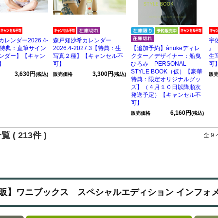
レンダー2026.4-
森戸知沙希カレンダー
宇佐
3【特典：直筆サイン
2026.4-2027.3【特典：生
【追加予約】ànukeディレ
』
ンダー】【キャン
写真２種】【キャンセル不
クター／デザイナー：船曳
生
】
可】
ひろみ PERSONAL
可
STYLE BOOK（仮）【豪華
3,630円
3,300円
(税込)
販売価格
(税込)
販
特典：限定オリジナルグッ
ズ】（４月１０日以降順次
発送予定）【キャンセル不
可】
6,160円
販売価格
(税込)
 ( 213件 )
全 9
販】ワニブックス スペシャルエディション インフォ