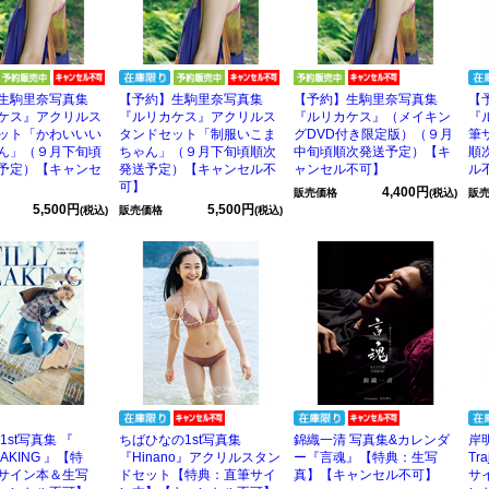
生駒里奈写真集
【予約】生駒里奈写真集
【予約】生駒里奈写真集
【
ケス』アクリルス
『ルリカケス』アクリルス
『ルリカケス』（メイキン
『
ット「かわいいい
タンドセット「制服いこま
グDVD付き限定版）（９月
筆
ん」（９月下旬頃
ちゃん」（９月下旬頃順次
中旬頃順次発送予定）【キ
順
予定）【キャンセ
発送予定）【キャンセル不
ャンセル不可】
ル
可】
4,400円
販売価格
(税込)
販
5,500円
5,500円
(税込)
販売価格
(税込)
1st写真集 『
ちばひなの1st写真集
錦織一清 写真集&カレンダ
岸
PEAKING 』【特
『Hinano』アクリルスタン
ー『言魂』【特典：生写
Tr
サイン本＆生写
ドセット【特典：直筆サイ
真】【キャンセル不可】
サ