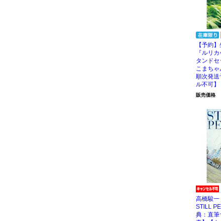
【予約】
『ルリカ
タンドセ
こまちゃ
順次発送
ル不可】
販売価格
高橋駿一 
STILL 
典：直筆