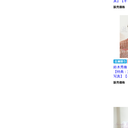
真】【キ
販売価格
鈴木秀脩 
【特典：
写真】【
販売価格