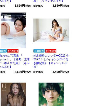
セル不可】
真】【キャンセル不可】
3,850円
3,850円
売価格
(税込)
販売価格
(税込)
島かのん 写真集 『
鈴木優香カレンダー2026.4-
rprise！ 』【特典：直筆
2027.3（メイキングDVD付
イン本＆生写真】【キャ
き限定版）【キャンセル不
セル不可】
可】
3,630円
4,400円
売価格
(税込)
販売価格
(税込)