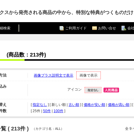
クスから発売される商品の中から、特別な特典がつくものだけ
細検索
ご利用ガイド
お問い合せ
会
(商品数：213件)
方法
画像プラス説明文で表示
画像で表示
込み
アイコン
替え
[
指定なし
] [ 新しい順 |
古い順
] [
価格が安い順
|
価格が高い順
] [
件数
[ 
25件
 | 
50件
 | 
100件
 ]
 ( 213件 )
全 9
（カテゴリ名：ALL）