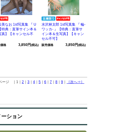
美なお 1st写真集 『 U
水沢林太郎 1st写真集 『 輪-
【特典：直筆サイン本＆
ワッカ- 』【特典：直筆サ
写真】【キャンセル不
イン本＆生写真】【キャン
】
セル不可】
3,850円
3,850円
売価格
(税込)
販売価格
(税込)
 ページ ｜1｜
2
｜
3
｜
4
｜
5
｜
6
｜
7
｜
8
｜
9
｜
［次へ⇒］
メーション