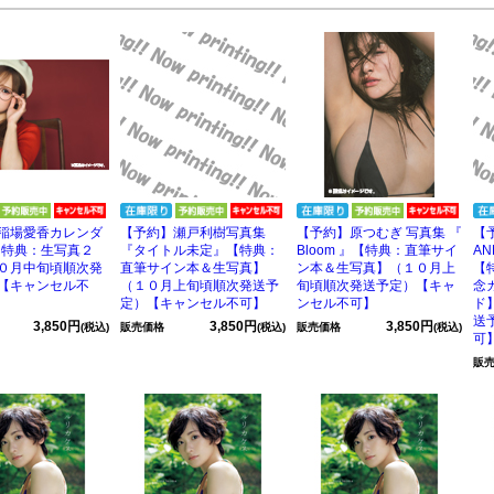
稲場愛香カレンダ
【予約】瀬戸利樹写真集
【予約】原つむぎ 写真集 『
【
7【特典：生写真２
『タイトル未定』【特典：
Bloom 』【特典：直筆サイ
AN
０月中旬頃順次発
直筆サイン本＆生写真】
ン本＆生写真】（１０月上
【
【キャンセル不
（１０月上旬頃順次発送予
旬頃順次発送予定）【キャ
念
定）【キャンセル不可】
ンセル不可】
ド
送
3,850円
3,850円
3,850円
(税込)
販売価格
(税込)
販売価格
(税込)
可
販