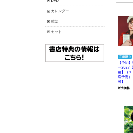
DVD
カレンダー
雑誌
セット
【予約】
ー202
種】（１
送予定）
可】
販売価格