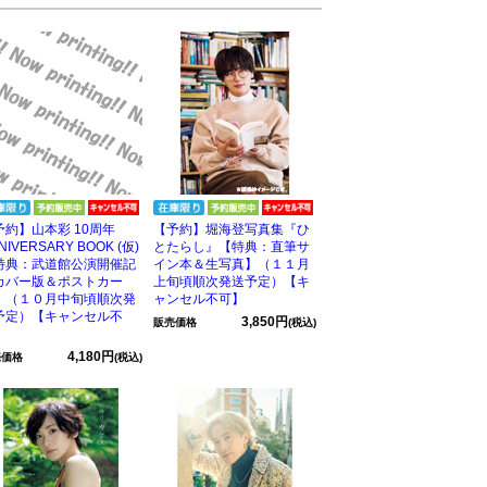
予約】山本彩 10周年
【予約】堀海登写真集『ひ
NIVERSARY BOOK (仮)
とたらし』【特典：直筆サ
特典：武道館公演開催記
イン本＆生写真】（１１月
カバー版＆ポストカー
上旬頃順次発送予定）【キ
】（１０月中旬頃順次発
ャンセル不可】
予定）【キャンセル不
3,850円
販売価格
(税込)
】
4,180円
売価格
(税込)