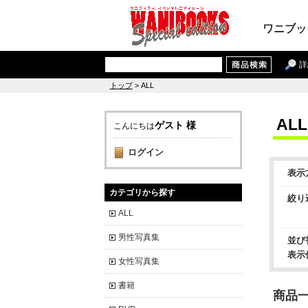
ワニブッ
詳
トップ
> ALL
ALL
ゲスト 様
こんにちは
ログイン
表示
カテゴリから探す
絞り
ALL
男性写真集
並び
表示
女性写真集
書籍
商品一覧