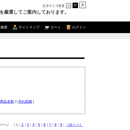
大
中
文字サイズ変更
小
を厳選してご案内しております。
社概要
サイトマップ
カート
ログイン
商品名順
] [
売れ筋順
]
 ページ ｜1｜
2
｜
3
｜
4
｜
5
｜
6
｜
7
｜
8
｜
9
｜
［次へ⇒］