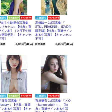
予約】生駒里奈写真集
高橋駿一 1st写真集 『
ルリカケス』【特典：直
STILL PEAKING 』(DVD付
サイン本】（９月下旬頃
限定版)【特典：直筆サイン
次発送予定）【キャンセ
本＆生写真】【キャンセル
不可】
不可】
3,850円
8,000円
売価格
(税込)
販売価格
(税込)
明日香 写真集 『
宮原華音 1st写真集 『 K.O
ajectory 』【特典：直筆
～kanon origin～ 』【特
イン本＆生写真】【キャ
典：直筆サイン本＆生写