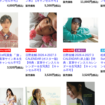
ャンセル不可】
ン本】【キャンセル不可】
ン
11,000円
販売価格
(税込)
4,000円
5,300円
(税込)
販売価格
(税込)
販
1st写真集 『 旅 』
日野友輔 2026.4-2027.3
日野友輔 2026.4-2027.3
松
直筆サイン本＆生
CALENDAR (ポスター版)
CALENDAR (卓上版)【特
Su
キャンセル不可】
【特典：直筆サイン入りカ
典：直筆サイン入りカレン
サ
レンダー＆生写真】【キャ
ダー＆生写真】【キャンセ
ン
3,520円
(税込)
ンセル不可】
ル不可】
販
3,520円
3,520円
販売価格
(税込)
販売価格
(税込)