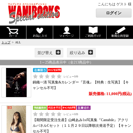
こんにちは ゲスト 様
トップ
> ALL
並び替え
絞り込み
1
～
25
商品表示中（全
213
商品中）
レビュー
0
件
錦織一清 写真集&カレンダー『言魂』【特典：生写真】【キ
ャンセル不可】
販売価格: 11,000円(税込)
レビュー
0
件
【期間限定受注生産】山崎あみ1st写真集『Cantabile』アクリ
ルパネルCセット（１１月２９日以降順次発送予定）【キャン
セル不可】