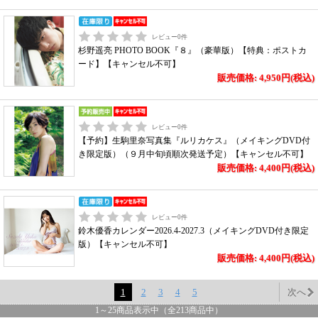
レビュー
0
件
杉野遥亮 PHOTO BOOK『８』（豪華版）【特典：ポストカ
ード】【キャンセル不可】
販売価格: 4,950円(税込)
レビュー
0
件
【予約】生駒里奈写真集『ルリカケス』（メイキングDVD付
き限定版）（９月中旬頃順次発送予定）【キャンセル不可】
販売価格: 4,400円(税込)
レビュー
0
件
鈴木優香カレンダー2026.4-2027.3（メイキングDVD付き限定
版）【キャンセル不可】
販売価格: 4,400円(税込)
1
2
3
4
5
次へ
1
～
25
商品表示中（全
213
商品中）