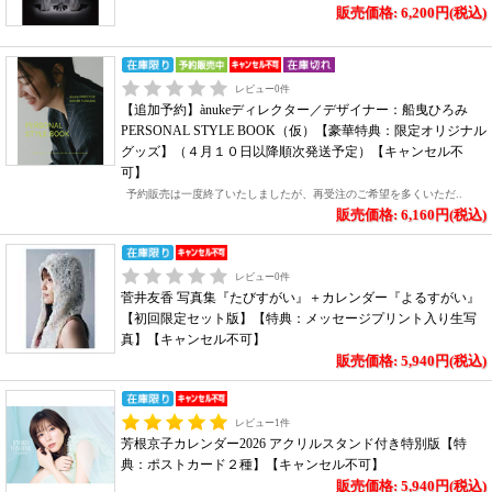
販売価格: 6,200円(税込)
レビュー
0
件
【追加予約】ànukeディレクター／デザイナー：船曳ひろみ
PERSONAL STYLE BOOK（仮）【豪華特典：限定オリジナル
グッズ】（４月１０日以降順次発送予定）【キャンセル不
可】
予約販売は一度終了いたしましたが、再受注のご希望を多くいただ..
販売価格: 6,160円(税込)
レビュー
0
件
菅井友香 写真集『たびすがい』＋カレンダー『よるすがい』
【初回限定セット版】【特典：メッセージプリント入り生写
真】【キャンセル不可】
販売価格: 5,940円(税込)
レビュー
1
件
芳根京子カレンダー2026 アクリルスタンド付き特別版【特
典：ポストカード２種】【キャンセル不可】
販売価格: 5,940円(税込)