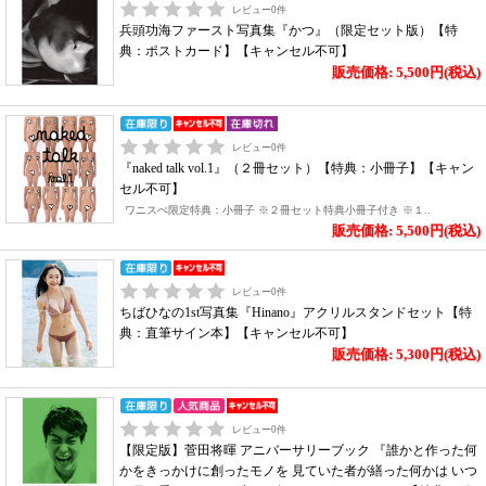
レビュー
0
件
兵頭功海ファースト写真集『かつ』（限定セット版）【特
典：ポストカード】【キャンセル不可】
販売価格: 5,500円(税込)
レビュー
0
件
『naked talk vol.1』（２冊セット）【特典：小冊子】【キャン
セル不可】
ワニスぺ限定特典：小冊子 ※２冊セット特典小冊子付き ※１..
販売価格: 5,500円(税込)
レビュー
0
件
ちばひなの1st写真集『Hinano』アクリルスタンドセット【特
典：直筆サイン本】【キャンセル不可】
販売価格: 5,300円(税込)
レビュー
0
件
【限定版】菅田将暉 アニバーサリーブック 『誰かと作った何
かをきっかけに創ったモノを 見ていた者が繕った何かは いつ