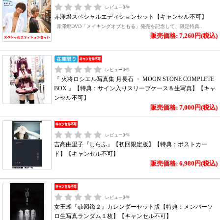
レビュー
0
件
赤澤燈スペシャルエディションセット【キャンセル不可】
赤澤燈DVD「メイキングオブともる」発売を記念して、限定特典..
販売価格: 7,260円(税込)
レビュー
0
件
『 火将ロシエル写真集 月長石 ・ MOON STONE COMPLETE
BOX 』【特典：サイン入りスリーブケース＆生写真】【キャ
ンセル不可】
販売価格: 7,000円(税込)
レビュー
0
件
吉高由里子『しらふ』【初回限定版】【特典：ポストカー
ド】【キャンセル不可】
販売価格: 6,980円(税込)
レビュー
0
件
女王蜂『qb図鑑２』カレンダーセット版【特典：メンバーソ
ロ生写真ランダム１枚】【キャンセル不可】