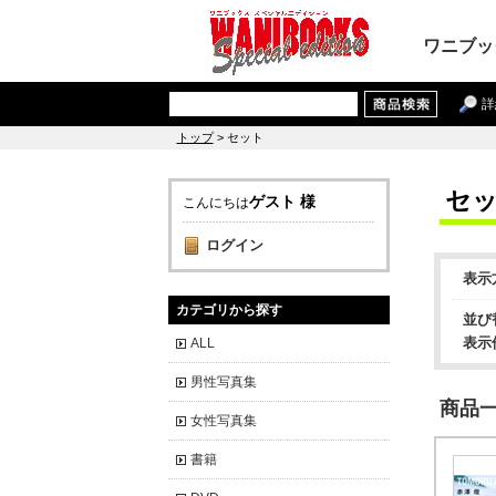
ワニブッ
詳
トップ
> セット
セ
ゲスト 様
こんにちは
ログイン
表示
カテゴリから探す
並び
表示
ALL
男性写真集
商品一覧
女性写真集
書籍