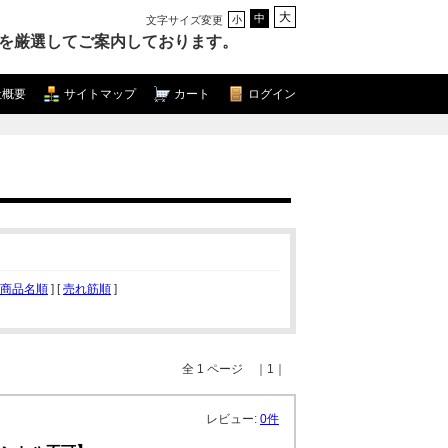
大
中
文字サイズ変更
小
を厳選してご案内しております。
社概要
サイトマップ
カート
ログイン
商品名順
] [
売れ筋順
]
全 1 ページ ｜1｜
レビュー:
0件