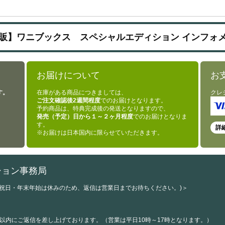
販】ワニブックス スペシャルエディション インフォ
お届けについて
お
す。
在庫がある商品につきましては、
クレ
ご注文確認後2週間程度
でのお届けとなります。
予約商品は、特典完成後の発送となりますので、
発売（予定）日から１～２ヶ月程度
でのお届けとなりま
す。
詳
※お届けは日本国内に限らせていただきます。
ション事務局
・祝日・年末年始は休みのため、返信は営業日までお待ちください。)＞
以内にご返信を差し上げております。（営業は平日10時～17時となります。）