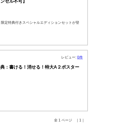
ャンセル不可】
、限定特典付きスペシャルエディションセットが登
レビュー:
0件
典：書ける！消せる！特大A２ポスター
全 1 ページ ｜1｜