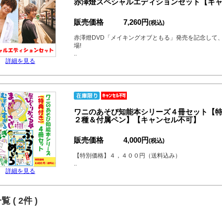
赤澤燈スペシャルエディションセット【キ
販売価格
7,260円
(税込)
赤澤燈DVD「メイキングオブともる」発売を記念して
場!
..
詳細を見る
ワニのあそび知能本シリーズ４冊セット【特
２種＆付属ペン】【キャンセル不可】
販売価格
4,000円
(税込)
【特別価格】４，４００円（送料込み）
..
詳細を見る
 ( 2件 )