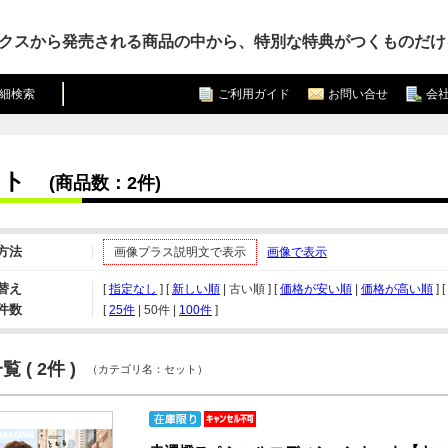
クスから発売される商品の中から、特別な特典がつくものだけ
細検索
ご利用ガイド
お問い合せ
会
ット
(商品数：2件)
方法
画像プラス説明文で表示
画像で表示
替え
[
指定なし
] [
新しい順
| 古い順 ] [
価格が安い順
|
価格が高い順
] [
件数
[ 
25件
 | 
50件
 | 
100件
 ]
 ( 2件 )
（カテゴリ名：セット）