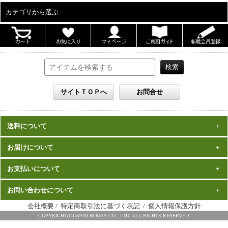
カテゴリから選ぶ
ALL
男性写真集
女性写真集
書籍
DVD
カレンダー
雑誌
送料について
セット
一律1,000円(税込)
お届けについて
数量、価格に関わらず
となります。
※沖縄の送料は1,500円となります。
ご注文確認後2週間程度
お支払いについて
※商品により諸事情で金額が変更する場合もございます。
在庫がある商品につきましては、
での
※同梱不可の商品もございますのでご注意ください。
お届けとなります。
発売（予定）日
予約商品は、特典完成後の発送となりますので、
お問い合わせについて
クレジットカード・代金引換がご利用になれます。
から１～２ヶ月程度
詳細はこちら
でのお届けとなります
会社概要
/
特定商取引法に基づく表記
/
個人情報保護方針
※お届けは日本国内に限らせていただきます。
ワニブックス スペシャルエディション事務局
COPYRIGHT(C) WANI BOOKS CO., LTD. ALL RIGHTS RESERVED.