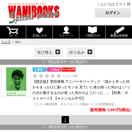
こんにちは ゲスト 様
トップ
> ALL
並び替え
絞り込み
1
～
1
商品表示中（全
1
商品中）
レビュー
0
件
【限定版】菅田将暉 アニバーサリーブック 『誰かと作った何
かをきっかけに創ったモノを 見ていた者が繕った何かは いつ
の日か愛するものが造った何かのようだった。』【特典：ポ
ストカード】【キャンセル不可】
ワニスぺ限定特典：ポストカード ※商品ページの注意事項を..
販売価格: 5,093円(税込)
1
1
～
1
商品表示中（全
1
商品中）