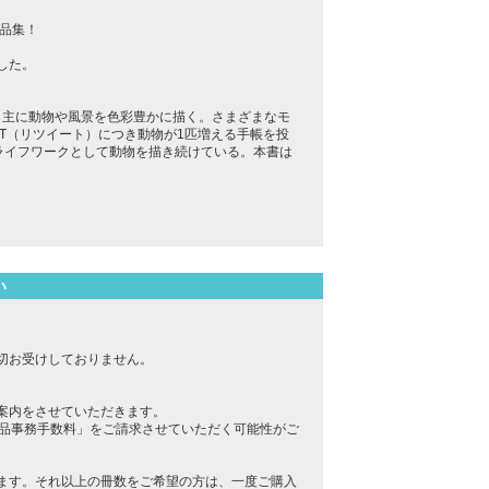
作品集！
した。
で、主に動物や風景を色彩豊かに描く。さまざまなモ
1RT（リツイート）につき動物が1匹増える手帳を投
し、ライフワークとして動物を描き続けている。本書は
い
切お受けしておりません。
案内をさせていただきます。
返品事務手数料」をご請求させていただく可能性がご
ます。それ以上の冊数をご希望の方は、一度ご購入