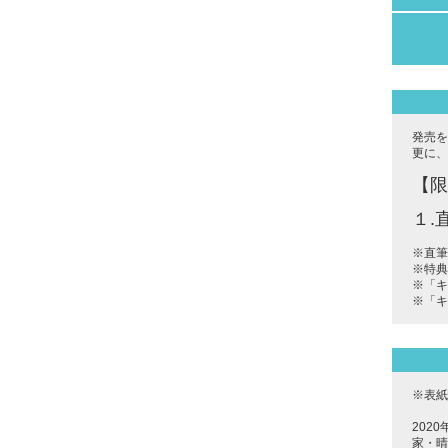
発売を
更に、
【限
１.
※直筆
※特典
※「キ
※「キ
※表紙
202
家・晴