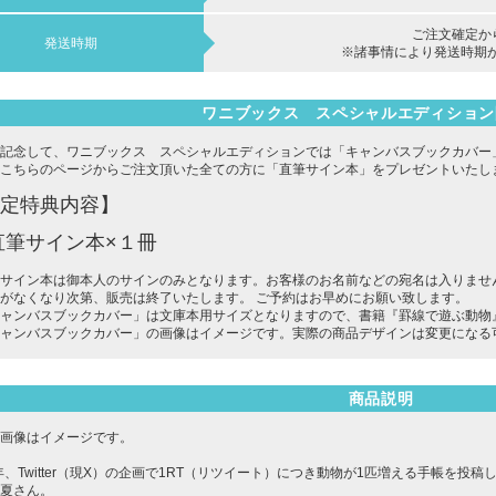
ご注文確定
発送時期
※諸事情により発送時期
ワニブックス スペシャルエディション
記念して、ワニブックス スペシャルエディションでは「キャンバスブックカバー
こちらのページからご注文頂いた全ての方に「直筆サイン本」をプレゼントいたし
定特典内容】
直筆サイン本×１冊
サイン本は御本人のサインのみとなります。お客様のお名前などの宛名は入りませ
がなくなり次第、販売は終了いたします。 ご予約はお早めにお願い致します。
ャンバスブックカバー」は文庫本用サイズとなりますので、書籍『罫線で遊ぶ動物
ャンバスブックカバー」の画像はイメージです。実際の商品デザインは変更になる
商品説明
画像はイメージです。
0年、Twitter（現X）の企画で1RT（リツイート）につき動物が1匹増える手帳を投稿
夏さん。