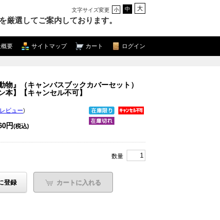
大
中
文字サイズ変更
小
を厳選してご案内しております。
社概要
サイトマップ
カート
ログイン
動物』（キャンバスブックカバーセット）
ン本】【キャンセル不可】
のレビュー
)
960円
(税込)
数量
に登録
カートに入れる