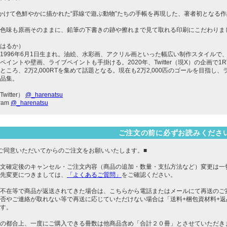
かけて色鮮やかに描かれた“罫線で遊ぶ動物”たちの手帳を再現した、著者初となる
色味も原画そのままに、鉛筆の下書きの跡や擦れまで見て取れる印刷にこだわりま
はるか）
1996年6月1日生まれ。油絵、水彩画、アクリル画といった幅広い制作スタイル
ペイントや壁画、ライブペイントも手掛ける。2020年、Twitter（現X）の企画で
ところ、2万2,000RTを集めて話題となる。現在も2万2,000匹のゴールを目指
品集。
witter）
@_harenatsu
gram
@_harenatsu
ご注文の前に必ずお読みくださ
ご同意いただいてからのご注文をお願いいたします。■
文確定後のキャンセル・ご注文内容（商品の追加・数量・支払方法など）変更は一
先変更につきましては、
「よくあるご質問」
をご確認ください。
不在等で商品が返送されてきた場合は、こちらから電話またはメールにて再送のご
否やご連絡が取れない等で再送に応じていただけない場合は「送料+梱包資材料+
す。
の都合上、一度にご購入できる冊数は他商品含め「合計２０冊」とさせていただき