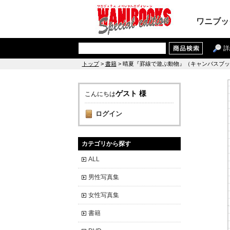
ワニブッ
詳
トップ
>
書籍
> 晴夏『罫線で遊ぶ動物』（キャンバスブ
ゲスト 様
こんにちは
ログイン
カテゴリから探す
ALL
男性写真集
女性写真集
書籍