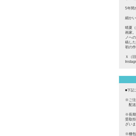
5年間
細かい
晴夏（
画家。
ノへの
稿した
初の作
Ｘ（旧T
Insta
■下記
※ご注
配送
※長期
受取拒
ざいま
※梱包