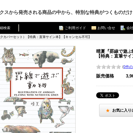
クスから発売される商品の中から、特別な特典がつくものだけ
細検索
ご利用ガイド
お問い合せ
会
ックカバーセット）【特典：直筆サイン本】【キャンセル不可】
晴夏『罫線で遊ぶ
【特典：直筆サイ
(
0件
販売価格
3,
お気に入り