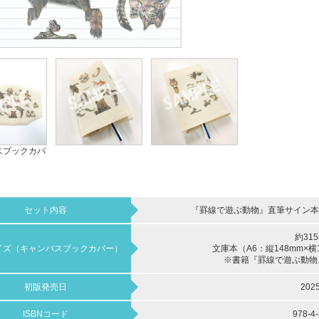
スブックカバ
セット内容
『罫線で遊ぶ動物』直筆サイン本 
約315
イズ（キャンバスブックカバー）
文庫本（A6：縦148mm×
※書籍『罫線で遊ぶ動物
初版発売日
202
ISBNコード
978-4