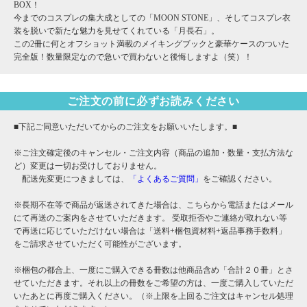
BOX！
今までのコスプレの集大成としての「MOON STONE」、そしてコスプレ衣
装を脱いで新たな魅力を見せてくれている「月長石」。
この2冊に何とオフショット満載のメイキングブックと豪華ケースのついた
完全版！数量限定なので急いで買わないと後悔しますよ（笑）！
ご注文の前に必ずお読みください
■下記ご同意いただいてからのご注文をお願いいたします。■
※ご注文確定後のキャンセル・ご注文内容（商品の追加・数量・支払方法な
ど）変更は一切お受けしておりません。
配送先変更につきましては、
「よくあるご質問」
をご確認ください。
※長期不在等で商品が返送されてきた場合は、こちらから電話またはメール
にて再送のご案内をさせていただきます。 受取拒否やご連絡が取れない等
で再送に応じていただけない場合は「送料+梱包資材料+返品事務手数料」
をご請求させていただく可能性がございます。
※梱包の都合上、一度にご購入できる冊数は他商品含め「合計２０冊」とさ
せていただきます。それ以上の冊数をご希望の方は、一度ご購入していただ
いたあとに再度ご購入ください。（※上限を上回るご注文はキャンセル処理