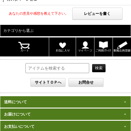
レビューを書く
あなたの意見や感想を教えて下さい。
カテゴリから選ぶ
ALL
男性写真集
女性写真集
書籍
DVD
カレンダー
雑誌
セット
送料について
一律1,000円(税込)
お届けについて
数量、価格に関わらず
となります。
※沖縄の送料は1,500円となります。
ご注文確認後2週間程度
お支払いについて
※商品により諸事情で金額が変更する場合もございます。
在庫がある商品につきましては、
での