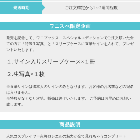
発送時期
ご注文確定から1～2週間程度
ワニスぺ限定企画
発売を記念して、ワニブックス スペシャルエディションでご注文頂いた全
ての方に「特製生写真」と「スリーブケースに直筆サインを入れて」プレゼ
ントいたします。
１.サイン入りスリーブケース×１冊
２.生写真×１枚
※直筆サインは御本人のサインのみとなります。お客様のお名前などの宛名
は入りません。
※特典がなくなり次第、販売は終了いたします。 ご予約はお早めにお願い
致します。
商品説明
人気コスプレイヤー火将ロシエルの魅力が全て見れちゃうコンプリート