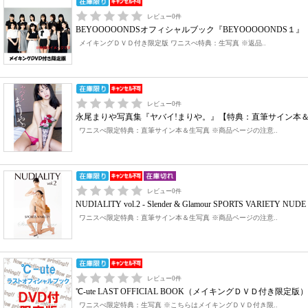
レビュー
0
件
BEYOOOOONDSオフィシャルブック『BEYOOOOOND
メイキングＤＶＤ付き限定版 ワニスぺ特典：生写真 ※返品..
レビュー
0
件
永尾まりや写真集『ヤバイ!まりや。』【特典：直筆サイン本
ワニスぺ限定特典：直筆サイン本＆生写真 ※商品ページの注意..
レビュー
0
件
NUDIALITY vol.2 - Slender & Glamour SPORTS 
ワニスぺ限定特典：直筆サイン本＆生写真 ※商品ページの注意..
レビュー
0
件
℃-ute LAST OFFICIAL BOOK（メイキングＤＶＤ付
ワニスぺ限定特典：生写真 ※こちらはメイキングＤＶＤ付き限..