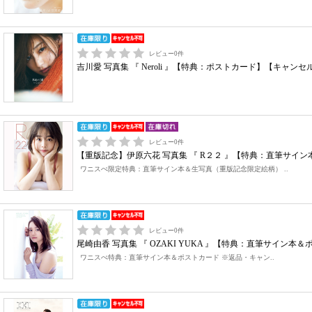
レビュー
0
件
吉川愛 写真集 『 Neroli 』【特典：ポストカード】【キャン
レビュー
0
件
【重版記念】伊原六花 写真集 『 R２２ 』【特典：直筆サ
ワニスぺ限定特典：直筆サイン本＆生写真（重版記念限定絵柄） ..
レビュー
0
件
尾崎由香 写真集 『 OZAKI YUKA 』【特典：直筆サイン
ワニスぺ特典：直筆サイン本＆ポストカード ※返品・キャン..