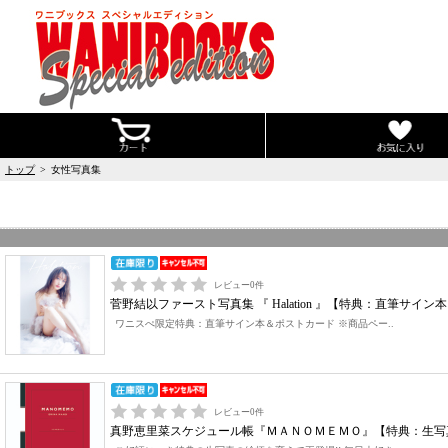
トップ
> 女性写真集
レビュー
0
件
菅野結以ファースト写真集 『 Halation 』【特典：直筆サ
ワニスぺ限定特典：直筆サイン本＆ポストカード ※商品ペー..
レビュー
0
件
真野恵里菜スケジュール帳『ＭＡＮＯＭＥＭＯ』【特典：生写