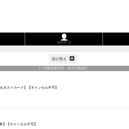
並び替え
1
～
20
商品表示中（全
107
商品中）
イン本＆ポストカード】【キャンセル不可】
真】【キャンセル不可】