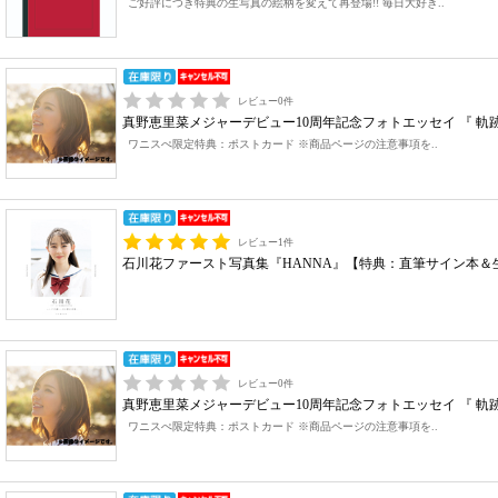
ご好評につき特典の生写真の絵柄を変えて再登場!! 毎日大好き..
レビュー
0
件
真野恵里菜メジャーデビュー10周年記念フォトエッセイ 『 軌
ワニスぺ限定特典：ポストカード ※商品ページの注意事項を..
レビュー
1
件
石川花ファースト写真集『HANNA』【特典：直筆サイン本＆
レビュー
0
件
真野恵里菜メジャーデビュー10周年記念フォトエッセイ 『 
ワニスぺ限定特典：ポストカード ※商品ページの注意事項を..