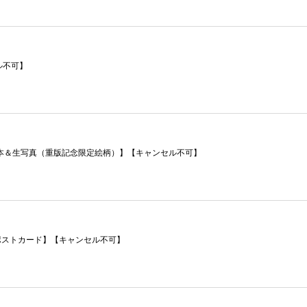
セル不可】
イン本＆生写真（重版記念限定絵柄）】【キャンセル不可】
本＆ポストカード】【キャンセル不可】