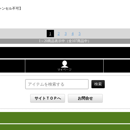
キャンセル不可】
1
2
3
4
5
1
～
20
商品表示中（全
107
商品中）