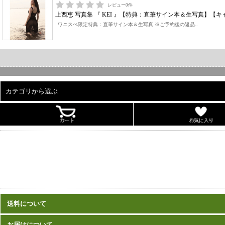
レビュー
0
件
上西恵 写真集 『 KEI 』【特典：直筆サイン本＆生写真】【
ワニスぺ限定特典：直筆サイン本＆生写真 ※ご予約後の返品..
カテゴリから選ぶ
ALL
男性写真集
女性写真集
書籍
DVD
カレンダー
雑誌
送料について
セット
お届けについて