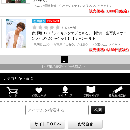
セル不可】
ワニスぺ限定特典：缶バッジ＆サイン入りDVDジャケット ..
販売価格: 3,080円(税込)
レビュー
0
件
赤澤燈DVD「メイキングオブともる」【特典：生写真＆サイ
ン入りDVDジャケット】【キャンセル不可】
赤澤燈セカンド写真集『ともる』の撮影シーンを追った、メイキン..
販売価格: 4,180円(税込)
1
1
～
3
商品表示中（全
3
商品中）
カテゴリから選ぶ
ALL
男性写真集
女性写真集
書籍
DVD