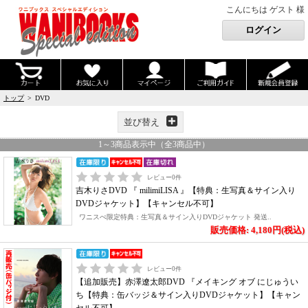
こんにちは ゲスト 様
トップ
> DVD
並び替え
1
～
3
商品表示中（全
3
商品中）
レビュー
0
件
吉木りさDVD 『 milimiLISA 』【特典：生写真＆サイン入り
DVDジャケット】【キャンセル不可】
ワニスぺ限定特典：生写真＆サイン入りDVDジャケット 発送..
販売価格: 4,180円(税込)
レビュー
0
件
【追加販売】赤澤遼太郎DVD 『メイキング オブ にじゅうい
ち【特典：缶バッジ＆サイン入りDVDジャケット】【キャン