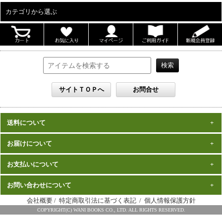
カテゴリから選ぶ
ALL
男性写真集
女性写真集
書籍
DVD
カレンダー
雑誌
送料について
セット
一律1,000円(税込)
お届けについて
数量、価格に関わらず
となります。
※沖縄の送料は1,500円となります。
ご注文確認後2週間程度
お支払いについて
※商品により諸事情で金額が変更する場合もございます。
在庫がある商品につきましては、
での
※同梱不可の商品もございますのでご注意ください。
お届けとなります。
発売（予定）日
予約商品は、特典完成後の発送となりますので、
お問い合わせについて
クレジットカード・代金引換がご利用になれます。
から１～２ヶ月程度
詳細はこちら
でのお届けとなります
会社概要
/
特定商取引法に基づく表記
/
個人情報保護方針
※お届けは日本国内に限らせていただきます。
ワニブックス スペシャルエディション事務局
COPYRIGHT(C) WANI BOOKS CO., LTD. ALL RIGHTS RESERVED.