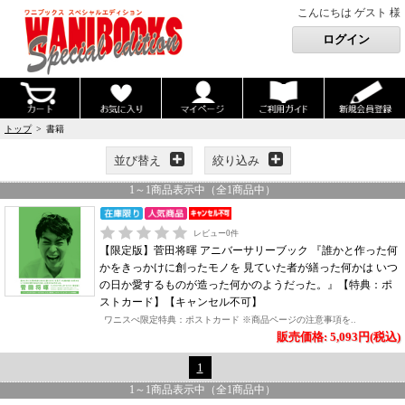
こんにちは ゲスト 様
トップ
> 書籍
並び替え
絞り込み
1
～
1
商品表示中（全
1
商品中）
レビュー
0
件
【限定版】菅田将暉 アニバーサリーブック 『誰かと作った何
かをきっかけに創ったモノを 見ていた者が繕った何かは いつ
の日か愛するものが造った何かのようだった。』【特典：ポ
ストカード】【キャンセル不可】
ワニスぺ限定特典：ポストカード ※商品ページの注意事項を..
販売価格: 5,093円(税込)
1
1
～
1
商品表示中（全
1
商品中）