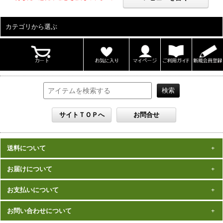
カテゴリから選ぶ
ALL
男性写真集
女性写真集
書籍
DVD
カレンダー
雑誌
セット
送料について
一律1,000円(税込)
お届けについて
数量、価格に関わらず
となります。
※沖縄の送料は1,500円となります。
ご注文確認後2週間程度
お支払いについて
※商品により諸事情で金額が変更する場合もございます。
在庫がある商品につきましては、
での
※同梱不可の商品もございますのでご注意ください。
お届けとなります。
発売（予定）日
予約商品は、特典完成後の発送となりますので、
お問い合わせについて
クレジットカード・代金引換がご利用になれます。
から１～２ヶ月程度
詳細はこちら
でのお届けとなります