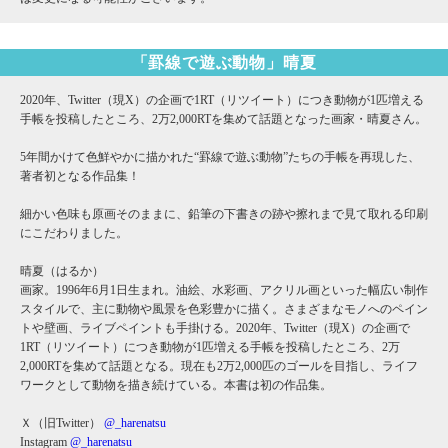
「罫線で遊ぶ動物」晴夏
2020年、Twitter（現X）の企画で1RT（リツイート）につき動物が1匹増える
手帳を投稿したところ、2万2,000RTを集めて話題となった画家・晴夏さん。
5年間かけて色鮮やかに描かれた“罫線で遊ぶ動物”たちの手帳を再現した、
著者初となる作品集！
細かい色味も原画そのままに、鉛筆の下書きの跡や擦れまで見て取れる印刷
にこだわりました。
晴夏（はるか）
画家。1996年6月1日生まれ。油絵、水彩画、アクリル画といった幅広い制作
スタイルで、主に動物や風景を色彩豊かに描く。さまざまなモノへのペイン
トや壁画、ライブペイントも手掛ける。2020年、Twitter（現X）の企画で
1RT（リツイート）につき動物が1匹増える手帳を投稿したところ、2万
2,000RTを集めて話題となる。現在も2万2,000匹のゴールを目指し、ライフ
ワークとして動物を描き続けている。本書は初の作品集。
Ｘ（旧Twitter）
@_harenatsu
Instagram
@_harenatsu