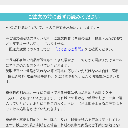
ご注文の前に必ずお読みください
■下記ご同意いただいてからのご注文をお願いいたします。■
※ご注文確定後のキャンセル・ご注文内容（商品の追加・数量・支払方法な
ど）変更は一切お受けしておりません。
配送先変更につきましては、
「よくあるご質問」
をご確認ください。
※長期不在等で商品が返送されてきた場合は、こちらから電話またはメール
にて再送のご案内をさせていただきます。
受取拒否やご連絡が取れない等で再送に応じていただけない場合は「送料
+梱包資材料+返品事務手数料」をご請求させていただく可能性がございま
す。
※梱包の都合上、一度にご購入できる冊数は他商品含め「合計２０冊
（枚）」とさせていただきます。それ以上の冊数をご希望の方は、一度ご購
入していただいたあとに再度ご購入ください。（※上限を上回るご注文はキ
ャンセル処理をさせていただきます。）
※転売・再販を目的としたご購入、及び、転売を試みる行為は禁止しており
ます。以上の行為が判明した場合、弊社の判断で商品のご予約は無効となり