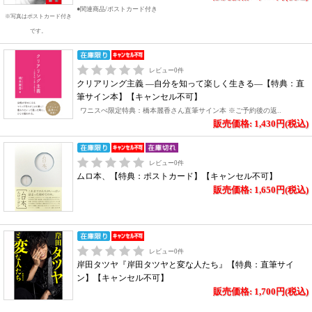
●関連商品/ポストカード付き
※写真はポストカード付き
です。
レビュー
0
件
クリアリング主義 ―自分を知って楽しく生きる―【特典：直
筆サイン本】【キャンセル不可】
ワニスぺ限定特典：橋本麗香さん直筆サイン本 ※ご予約後の返..
販売価格: 1,430円(税込)
レビュー
0
件
ムロ本、【特典：ポストカード】【キャンセル不可】
販売価格: 1,650円(税込)
レビュー
0
件
岸田タツヤ『岸田タツヤと変な人たち』【特典：直筆サイ
ン】【キャンセル不可】
販売価格: 1,700円(税込)