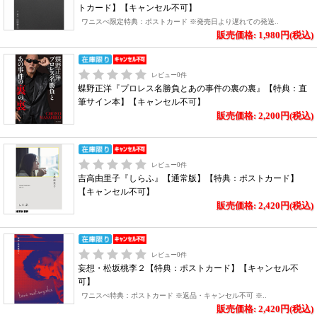
トカード】【キャンセル不可】
ワニスぺ限定特典：ポストカード ※発売日より遅れての発送..
販売価格: 1,980円(税込)
レビュー
0
件
蝶野正洋『プロレス名勝負とあの事件の裏の裏』【特典：直
筆サイン本】【キャンセル不可】
販売価格: 2,200円(税込)
レビュー
0
件
吉高由里子『しらふ』【通常版】【特典：ポストカード】
【キャンセル不可】
販売価格: 2,420円(税込)
レビュー
0
件
妄想・松坂桃李２【特典：ポストカード】【キャンセル不
可】
ワニスぺ特典：ポストカード ※返品・キャンセル不可 ※..
販売価格: 2,420円(税込)