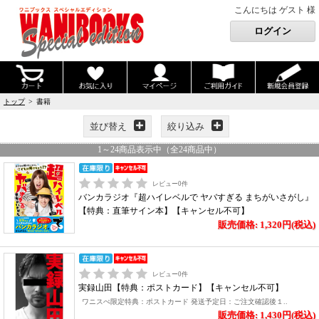
こんにちは ゲスト 様
トップ
> 書籍
並び替え
絞り込み
1
～
24
商品表示中（全
24
商品中）
レビュー
0
件
バンカラジオ『超ハイレベルで ヤバすぎる まちがいさがし』
【特典：直筆サイン本】【キャンセル不可】
販売価格: 1,320円(税込)
レビュー
0
件
実録山田【特典：ポストカード】【キャンセル不可】
ワニスぺ限定特典：ポストカード 発送予定日：ご注文確認後１..
販売価格: 1,430円(税込)