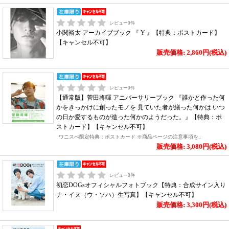
レビュー
0
件
小関裕太 アーカイブブック 『 Y 』【特典：ポストカード】
【キャンセル不可】
販売価格: 2,860円(税込)
レビュー
0
件
【通常版】菅田将暉 アニバーサリーブック 『誰かと作った何
かをきっかけに創ったモノを 見ていた者が繕った何かは いつ
の日か愛するものが造った何かのようだった。』【特典：ポ
ストカード】【キャンセル不可】
ワニスぺ限定特典：ポストカード ※商品ページの注意事項を..
販売価格: 3,080円(税込)
レビュー
0
件
初恋DOGsオフィシャルフォトブック【特典：合成サイン入り
ナ・イヌ（ウ・ソハ）生写真】【キャンセル不可】
販売価格: 3,300円(税込)