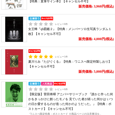
【特典：直筆サイン本】【キャンセル不可】
販売価格: 3,960円(税込)
レビュー
0
件
女王蜂『qb図鑑２』【特典：メンバーソロ生写真ランダム１
枚】【キャンセル不可】
販売価格: 4,000円(税込)
レビュー
1
件
夏川りみ『たびぐくる』【特典：ワニスぺ限定特製しおり】
【キャンセル不可】
販売価格: 5,000円(税込)
レビュー
0
件
【限定版】菅田将暉 アニバーサリーブック 『誰かと作った何
かをきっかけに創ったモノを 見ていた者が繕った何かは いつ
の日か愛するものが造った何かのようだった。』【特典：ポ
ストカード】【キャンセル不可】
ワニスぺ限定特典：ポストカード ※商品ページの注意事項を..