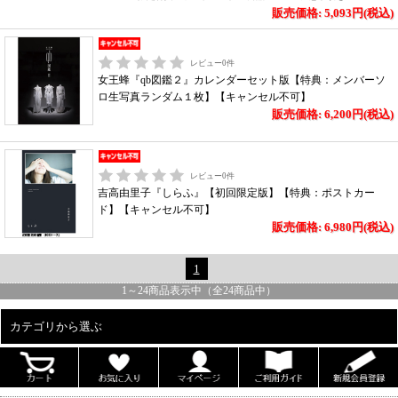
販売価格: 5,093円(税込)
レビュー
0
件
女王蜂『qb図鑑２』カレンダーセット版【特典：メンバーソ
ロ生写真ランダム１枚】【キャンセル不可】
販売価格: 6,200円(税込)
レビュー
0
件
吉高由里子『しらふ』【初回限定版】【特典：ポストカー
ド】【キャンセル不可】
販売価格: 6,980円(税込)
1
1
～
24
商品表示中（全
24
商品中）
カテゴリから選ぶ
ALL
男性写真集