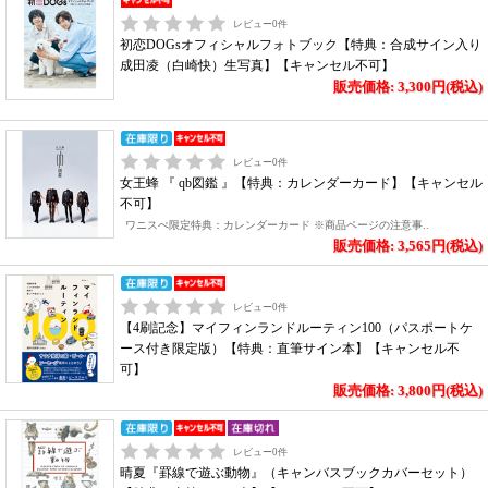
レビュー
0
件
初恋DOGsオフィシャルフォトブック【特典：合成サイン入り
成田凌（白崎快）生写真】【キャンセル不可】
販売価格: 3,300円(税込)
レビュー
0
件
女王蜂 『 qb図鑑 』【特典：カレンダーカード】【キャンセル
不可】
ワニスぺ限定特典：カレンダーカード ※商品ページの注意事..
販売価格: 3,565円(税込)
レビュー
0
件
【4刷記念】マイフィンランドルーティン100（パスポートケ
ース付き限定版）【特典：直筆サイン本】【キャンセル不
可】
販売価格: 3,800円(税込)
レビュー
0
件
晴夏『罫線で遊ぶ動物』（キャンバスブックカバーセット）