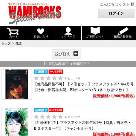
こんにちは ゲスト 様
トップ
> 雑誌
並び替え
1
～
6
商品表示中（全
6
商品中）
レビュー
0
件
【他商品同梱不可】【２冊セット】プラスアクト2021年4月号
【特典：間宮祥太朗・B3ポスターA+B（各１枚 計２枚）】
販売価格: 1,980円(税込)
レビュー
0
件
【!!同梱不可!!】プラスアクト2019年6月号【特典：吉沢亮・
Ｂ３ポスター付】【キャンセル不可】
販売価格: 1,009円(税込)