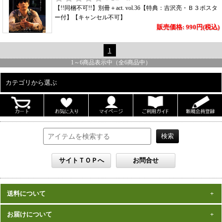
【!!同梱不可!!】別冊＋act. vol.36【特典：吉沢亮・Ｂ３ポスタ
ー付】【キャンセル不可】
販売価格: 990円(税込)
1
1
～
6
商品表示中（全
6
商品中）
カテゴリから選ぶ
ALL
男性写真集
女性写真集
書籍
DVD
カレンダー
雑誌
送料について
セット
一律1,000円(税込)
お届けについて
数量、価格に関わらず
となります。