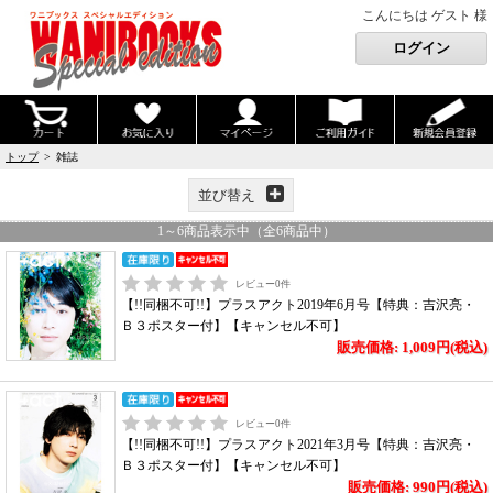
こんにちは ゲスト 様
トップ
> 雑誌
並び替え
1
～
6
商品表示中（全
6
商品中）
レビュー
0
件
【!!同梱不可!!】プラスアクト2019年6月号【特典：吉沢亮・
Ｂ３ポスター付】【キャンセル不可】
販売価格: 1,009円(税込)
レビュー
0
件
【!!同梱不可!!】プラスアクト2021年3月号【特典：吉沢亮・
Ｂ３ポスター付】【キャンセル不可】
販売価格: 990円(税込)