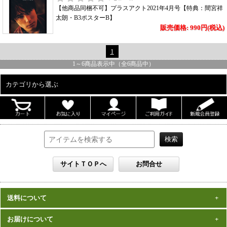
【他商品同梱不可】プラスアクト2021年4月号【特典：間宮祥
太朗・B3ポスターB】
販売価格: 990円(税込)
1
1
～
6
商品表示中（全
6
商品中）
カテゴリから選ぶ
ALL
男性写真集
女性写真集
書籍
DVD
カレンダー
雑誌
送料について
セット
一律1,000円(税込)
お届けについて
数量、価格に関わらず
となります。