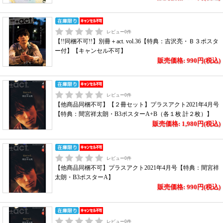
レビュー
0
件
【!!同梱不可!!】別冊＋act. vol.36【特典：吉沢亮・Ｂ３ポスタ
ー付】【キャンセル不可】
販売価格: 990円(税込)
レビュー
0
件
【他商品同梱不可】【２冊セット】プラスアクト2021年4月号
【特典：間宮祥太朗・B3ポスターA+B（各１枚 計２枚）】
販売価格: 1,980円(税込)
レビュー
0
件
【他商品同梱不可】プラスアクト2021年4月号【特典：間宮祥
太朗・B3ポスターA】
販売価格: 990円(税込)
レビュー
0
件