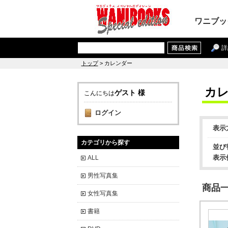
ワニブッ
詳
トップ
> カレンダー
カ
ゲスト 様
こんにちは
ログイン
表示
カテゴリから探す
並び
表示
ALL
男性写真集
商品一覧
女性写真集
書籍