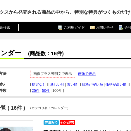
クスから発売される商品の中から、特別な特典がつくものだけ
細検索
ご利用ガイド
お問い合せ
会
レンダー
(商品数：16件)
方法
画像プラス説明文で表示
画像で表示
替え
[
指定なし
] [
新しい順
|
古い順
] [
価格が安い順
|
価格が高い順
] [
件数
[ 
25件
 | 
50件
 | 
100件
 ]
 ( 16件 )
（カテゴリ名：カレンダー）