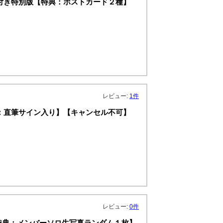
ド付き特別版【特典：ポストカード２種】
レビュー:
1件
AR【特典：直筆サイン入り】【キャンセル不可】
レビュー:
0件
特典：メンバーソロ生写真ランダム１枚】