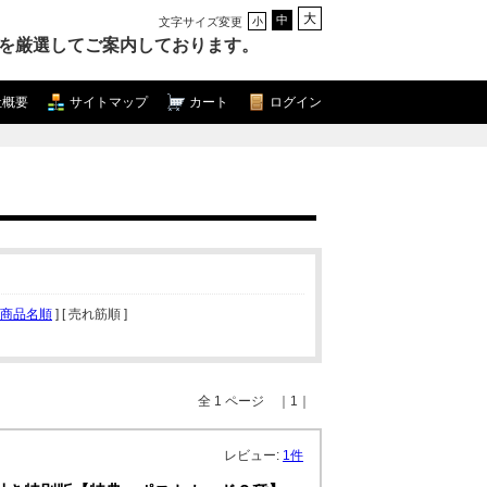
大
中
文字サイズ変更
小
を厳選してご案内しております。
社概要
サイトマップ
カート
ログイン
商品名順
] [ 売れ筋順 ]
全 1 ページ ｜1｜
レビュー:
1件