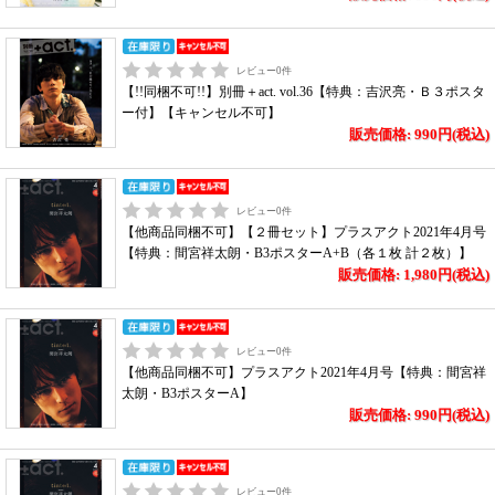
レビュー
0
件
【!!同梱不可!!】別冊＋act. vol.36【特典：吉沢亮・Ｂ３ポスタ
ー付】【キャンセル不可】
販売価格: 990円(税込)
レビュー
0
件
【他商品同梱不可】【２冊セット】プラスアクト2021年4月号
【特典：間宮祥太朗・B3ポスターA+B（各１枚 計２枚）】
販売価格: 1,980円(税込)
レビュー
0
件
【他商品同梱不可】プラスアクト2021年4月号【特典：間宮祥
太朗・B3ポスターA】
販売価格: 990円(税込)
レビュー
0
件