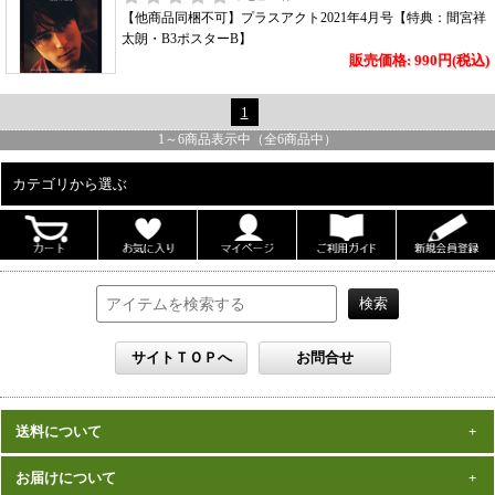
【他商品同梱不可】プラスアクト2021年4月号【特典：間宮祥
太朗・B3ポスターB】
販売価格: 990円(税込)
1
1
～
6
商品表示中（全
6
商品中）
カテゴリから選ぶ
ALL
男性写真集
女性写真集
書籍
DVD
カレンダー
雑誌
送料について
セット
一律1,000円(税込)
お届けについて
数量、価格に関わらず
となります。