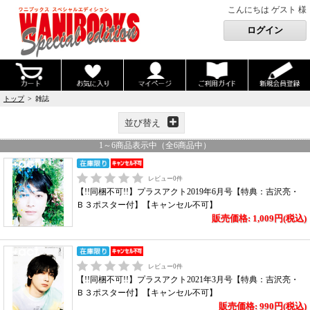
こんにちは ゲスト 様
トップ
> 雑誌
並び替え
1
～
6
商品表示中（全
6
商品中）
レビュー
0
件
【!!同梱不可!!】プラスアクト2019年6月号【特典：吉沢亮・
Ｂ３ポスター付】【キャンセル不可】
販売価格: 1,009円(税込)
レビュー
0
件
【!!同梱不可!!】プラスアクト2021年3月号【特典：吉沢亮・
Ｂ３ポスター付】【キャンセル不可】
販売価格: 990円(税込)