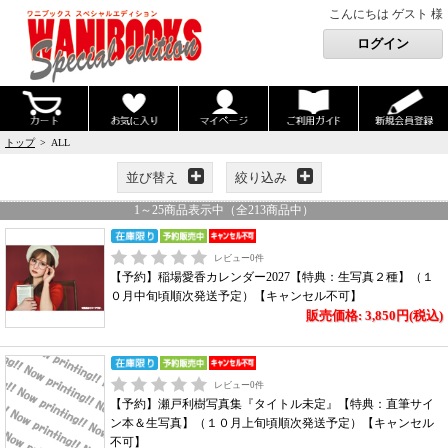
こんにちは ゲスト 様
トップ
> ALL
並び替え
絞り込み
1
～
25
商品表示中（全
213
商品中）
レビュー
0
件
【予約】稲場愛香カレンダー2027【特典：生写真２種】（１
０月中旬頃順次発送予定）【キャンセル不可】
販売価格: 3,850円(税込)
レビュー
0
件
【予約】瀬戸利樹写真集『タイトル未定』【特典：直筆サイ
ン本＆生写真】（１０月上旬頃順次発送予定）【キャンセル
不可】