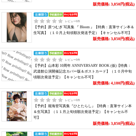
販売価格: 3,850円(税込)
レビュー
0
件
【予約】原つむぎ 写真集 『 Bloom 』【特典：直筆サイン本＆
生写真】（１０月上旬頃順次発送予定）【キャンセル不可】
販売価格: 3,850円(税込)
レビュー
0
件
【予約】山本彩 10周年 ANNIVERSARY BOOK (仮)【特典：
武道館公演開催記念カバー版＆ポストカード】（１０月中旬
頃順次発送予定）【キャンセル不可】
販売価格: 4,180円(税込)
レビュー
0
件
【予約】堀海登写真集『ひとたらし』【特典：直筆サイン本
＆生写真】（１１月上旬頃順次発送予定）【キャンセル不
可】
販売価格: 3,850円(税込)