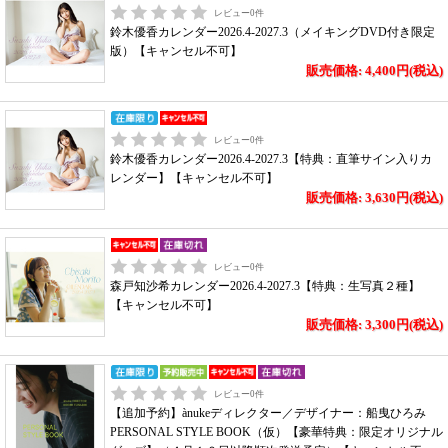
レビュー
0
件
鈴木優香カレンダー2026.4-2027.3（メイキングDVD付き限定
版）【キャンセル不可】
販売価格: 4,400円(税込)
レビュー
0
件
鈴木優香カレンダー2026.4-2027.3【特典：直筆サイン入りカ
レンダー】【キャンセル不可】
販売価格: 3,630円(税込)
レビュー
0
件
森戸知沙希カレンダー2026.4-2027.3【特典：生写真２種】
【キャンセル不可】
販売価格: 3,300円(税込)
レビュー
0
件
【追加予約】ànukeディレクター／デザイナー：船曳ひろみ
PERSONAL STYLE BOOK（仮）【豪華特典：限定オリジナル