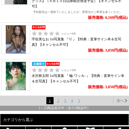
グッズ】（４月１０日以降順次発送予定）【キャンセル不
可】
予約販売は一度終了いたしましたが、再受注のご希望を多くいただ..
販売価格: 6,160円(税込)
レビュー
0
件
宇佐美なお 1st写真集 『 U 』【特典：直筆サイン本＆生写
真】【キャンセル不可】
販売価格: 3,850円(税込)
レビュー
0
件
水沢林太郎 1st写真集 『 輪-ワッカ- 』【特典：直筆サイン本
＆生写真】【キャンセル不可】
販売価格: 3,850円(税込)
1
2
3
4
5
次へ
1
～
25
商品表示中（全
213
商品中）
カテゴリから選ぶ