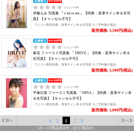
レビュー
0
件
伊藤えみ 写真集 『 e mi ru ma 』【特典：直筆サイン本＆生写
真】【キャンセル不可】
ワニスぺ限定特典：直筆サイン本＆生写真 ※ご予約後の返品・..
販売価格: 3,300円(税込)
レビュー
0
件
春花 ファースト写真集 『 DRIVE 』【特典：直筆サイン本＆
生写真】【キャンセル不可】
ワニスぺ限定特典：直筆サイン本＆生写真 ※ご予約後の返品..
販売価格: 3,300円(税込)
レビュー
0
件
平塚日菜 ファースト写真集 『 HINA 』【特典：直筆サイン本
＆生写真】【キャンセル不可】
ワニスぺ限定特典：直筆サイン本＆生写真 ※ご予約後の返品..
販売価格: 3,080円(税込)
前へ
4
5
6
7
8
次へ
126
～
150
商品表示中（全
213
商品中）