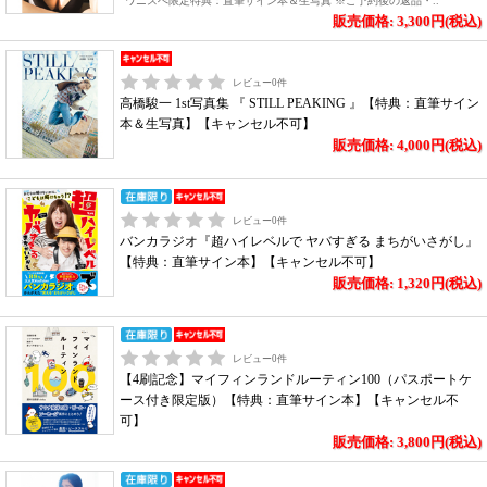
ワニスぺ限定特典：直筆サイン本＆生写真 ※ご予約後の返品・..
販売価格: 3,300円(税込)
レビュー
0
件
高橋駿一 1st写真集 『 STILL PEAKING 』【特典：直筆サイン
本＆生写真】【キャンセル不可】
販売価格: 4,000円(税込)
レビュー
0
件
バンカラジオ『超ハイレベルで ヤバすぎる まちがいさがし』
【特典：直筆サイン本】【キャンセル不可】
販売価格: 1,320円(税込)
レビュー
0
件
【4刷記念】マイフィンランドルーティン100（パスポートケ
ース付き限定版）【特典：直筆サイン本】【キャンセル不
可】
販売価格: 3,800円(税込)