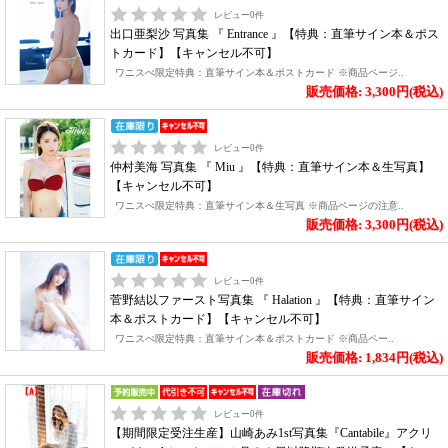
レビュー
0
件
出口亜梨沙 写真集 『 Entrance 』【特典：直筆サイン本＆ポス
トカード】【キャンセル不可】
ワニスぺ限定特典：直筆サイン本＆ポストカード ※商品ページ..
販売価格: 3,300円(税込)
レビュー
0
件
仲村美海 写真集 『 Miu 』【特典：直筆サイン本＆生写真】
【キャンセル不可】
ワニスぺ限定特典：直筆サイン本＆生写真 ※商品ページの注意..
販売価格: 3,300円(税込)
レビュー
0
件
菅野結以ファースト写真集 『 Halation 』【特典：直筆サイン
本＆ポストカード】【キャンセル不可】
ワニスぺ限定特典：直筆サイン本＆ポストカード ※商品ペー..
販売価格: 1,834円(税込)
レビュー
0
件
【期間限定受注生産】山崎あみ1st写真集『Cantabile』アクリ