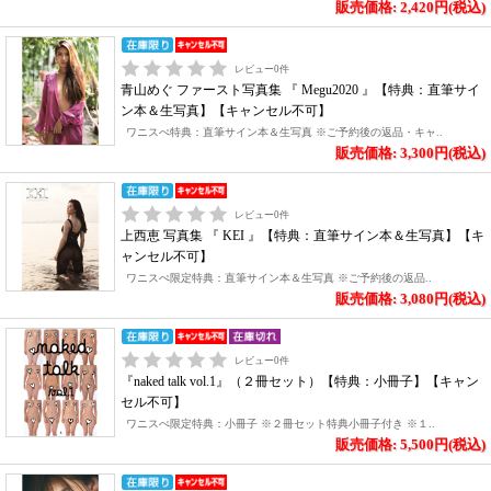
販売価格: 2,420円(税込)
レビュー
0
件
青山めぐ ファースト写真集 『 Megu2020 』【特典：直筆サイ
ン本＆生写真】【キャンセル不可】
ワニスぺ特典：直筆サイン本＆生写真 ※ご予約後の返品・キャ..
販売価格: 3,300円(税込)
レビュー
0
件
上西恵 写真集 『 KEI 』【特典：直筆サイン本＆生写真】【キ
ャンセル不可】
ワニスぺ限定特典：直筆サイン本＆生写真 ※ご予約後の返品..
販売価格: 3,080円(税込)
レビュー
0
件
『naked talk vol.1』（２冊セット）【特典：小冊子】【キャン
セル不可】
ワニスぺ限定特典：小冊子 ※２冊セット特典小冊子付き ※１..
販売価格: 5,500円(税込)