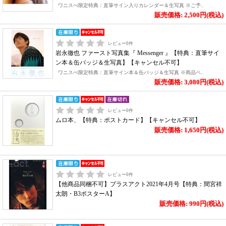
ワニスぺ限定特典：直筆サイン入りカレンダー＆生写真 ※ご予..
販売価格: 2,500円(税込)
レビュー
0
件
岩永徹也 ファースト写真集『 Messenger 』【特典：直筆サイ
ン本＆缶バッジ＆生写真】【キャンセル不可】
ワニスぺ限定特典：直筆サイン本＆缶バッジ＆生写真 ※商品ペ..
販売価格: 3,080円(税込)
レビュー
0
件
ムロ本、【特典：ポストカード】【キャンセル不可】
販売価格: 1,650円(税込)
レビュー
0
件
【他商品同梱不可】プラスアクト2021年4月号【特典：間宮祥
太朗・B3ポスターA】
販売価格: 990円(税込)