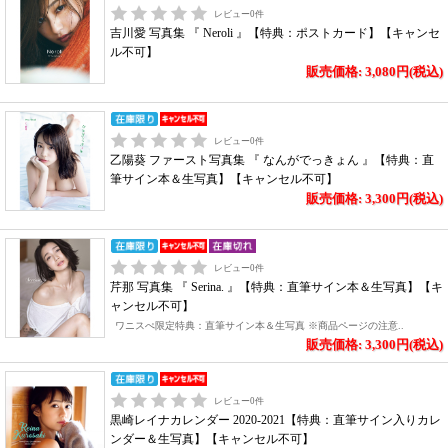
レビュー
0
件
吉川愛 写真集 『 Neroli 』【特典：ポストカード】【キャンセ
ル不可】
販売価格: 3,080円(税込)
レビュー
0
件
乙陽葵 ファースト写真集 『 なんがでっきょん 』【特典：直
筆サイン本＆生写真】【キャンセル不可】
販売価格: 3,300円(税込)
レビュー
0
件
芹那 写真集 『 Serina. 』【特典：直筆サイン本＆生写真】【キ
ャンセル不可】
ワニスぺ限定特典：直筆サイン本＆生写真 ※商品ページの注意..
販売価格: 3,300円(税込)
レビュー
0
件
黒崎レイナカレンダー 2020-2021【特典：直筆サイン入りカレ
ンダー＆生写真】【キャンセル不可】