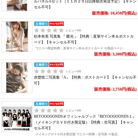
ルパネルAセット（１１月２９日以降順次発送予定）【キャン
セル不可】
販売価格: 10,450円(税込)
レビュー
0
件
杉本有美 写真集 『 蝶光 』【特典：直筆サイン本＆ポストカ
ード】【キャンセル不可】
ワニスぺ限定特典：直筆サイン本＆ポストカード ※商品ページ..
販売価格: 3,300円(税込)
レビュー
0
件
赤楚衛二写真集『A』【特典：ポストカード】【キャンセル不
可】
販売価格: 2,750円(税込)
レビュー
0
件
BEYOOOOONDSオフィシャルブック『BEYOOOOONDS１』
（メイキングＤＶＤ付き限定版）【特典：生写真】【キャン
セル不可】
メイキングＤＶＤ付き限定版 ワニスぺ特典：生写真 ※返品..