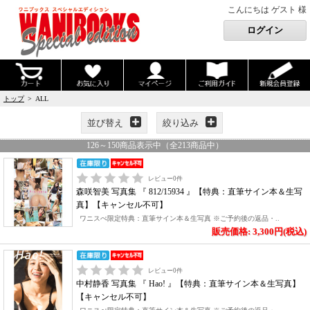
こんにちは ゲスト 様
トップ
> ALL
並び替え
絞り込み
126
～
150
商品表示中（全
213
商品中）
レビュー
0
件
森咲智美 写真集 『 812/15934 』【特典：直筆サイン本＆生写
真】【キャンセル不可】
ワニスぺ限定特典：直筆サイン本＆生写真 ※ご予約後の返品・..
販売価格: 3,300円(税込)
レビュー
0
件
中村静香 写真集 『 Hao! 』【特典：直筆サイン本＆生写真】
【キャンセル不可】