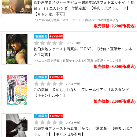
真野恵里菜メジャーデビュー10周年記念フォトエッセイ 『 軌
跡 』（ミニカレンダー付限定版）【特典：ポストカード】
【キャンセル不可】
ワニスぺ限定特典：ポストカード ※商品ページの注意事項を..
販売価格: 2,200円(税込)
レビュー
0
件
佐伯大地ファースト写真集『ROAR』【特典：直筆サイン本
＆生写真】
ワニスぺ限定特典：直筆サイン本＆生写真 ※商品ページの注意..
販売価格: 3,300円(税込)
レビュー
0
件
この探偵、犬かもしれない フレーム付アクリルスタンド
【キャンセル不可】
販売価格: 2,000円(税込)
レビュー
0
件
兵頭功海ファースト写真集『かつ』（通常版）【特典：ポス
トカード】【キャンセル不可】