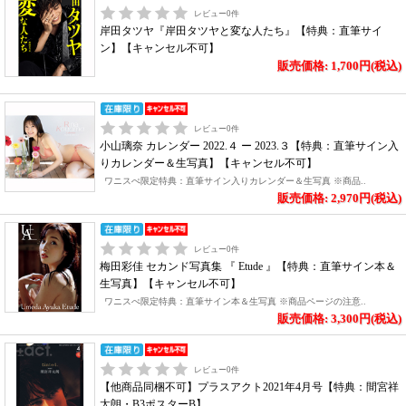
レビュー
0
件
岸田タツヤ『岸田タツヤと変な人たち』【特典：直筆サイ
ン】【キャンセル不可】
販売価格: 1,700円(税込)
レビュー
0
件
小山璃奈 カレンダー 2022.４ ー 2023.３【特典：直筆サイン入
りカレンダー＆生写真】【キャンセル不可】
ワニスぺ限定特典：直筆サイン入りカレンダー＆生写真 ※商品..
販売価格: 2,970円(税込)
レビュー
0
件
梅田彩佳 セカンド写真集 『 Etude 』【特典：直筆サイン本＆
生写真】【キャンセル不可】
ワニスぺ限定特典：直筆サイン本＆生写真 ※商品ページの注意..
販売価格: 3,300円(税込)
レビュー
0
件
【他商品同梱不可】プラスアクト2021年4月号【特典：間宮祥
太朗・B3ポスターB】