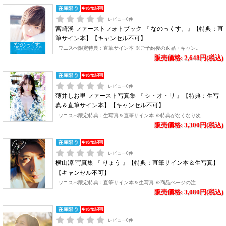
レビュー
0
件
宮崎湧 ファーストフォトブック 『 なのっくす。』【特典：直
筆サイン本】【キャンセル不可】
ワニスぺ限定特典：直筆サイン本 ※ご予約後の返品・キャン..
販売価格: 2,648円(税込)
レビュー
0
件
薄井しお里 ファースト写真集 『 シ・オ・リ 』【特典：生写
真＆直筆サイン本】【キャンセル不可】
ワニスぺ限定特典：生写真＆直筆サイン本 ※特典がなくなり次..
販売価格: 3,300円(税込)
レビュー
0
件
横山涼 写真集 『 りょう 』【特典：直筆サイン本＆生写真】
【キャンセル不可】
ワニスぺ限定特典：直筆サイン本＆生写真 ※商品ページの注..
販売価格: 3,080円(税込)
レビュー
0
件