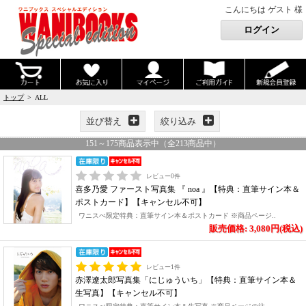
こんにちは ゲスト 様
トップ
> ALL
並び替え
絞り込み
151
～
175
商品表示中（全
213
商品中）
レビュー
0
件
喜多乃愛 ファースト写真集 『 noa 』【特典：直筆サイン本＆
ポストカード】【キャンセル不可】
ワニスぺ限定特典：直筆サイン本＆ポストカード ※商品ページ..
販売価格: 3,080円(税込)
レビュー
1
件
赤澤遼太郎写真集「にじゅういち」【特典：直筆サイン本＆
生写真】【キャンセル不可】