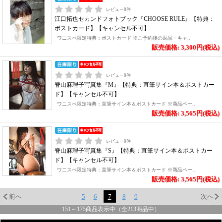
レビュー
0
件
江口拓也セカンドフォトブック『CHOOSE RULE』【特典：
ポストカード】【キャンセル不可】
ワニスぺ限定特典：ポストカード ※ご予約後の返品・キャ..
販売価格: 3,300円(税込)
レビュー
0
件
脊山麻理子写真集『M』【特典：直筆サイン本＆ポストカー
ド】【キャンセル不可】
ワニスぺ限定特典：直筆サイン本＆ポストカード ※商品ペー..
販売価格: 3,565円(税込)
レビュー
0
件
脊山麻理子写真集『S』【特典：直筆サイン本＆ポストカー
ド】【キャンセル不可】
ワニスぺ限定特典：直筆サイン本＆ポストカード ※商品ペー..
販売価格: 3,565円(税込)
前へ
5
6
7
8
9
次へ
151
～
175
商品表示中（全
213
商品中）