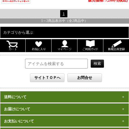
販売価格: 7,260円(税込)
1
1
～
2
商品表示中（全
2
商品中）
カテゴリから選ぶ
ALL
男性写真集
女性写真集
書籍
DVD
カレンダー
雑誌
送料について
セット
一律1,000円(税込)
お届けについて
数量、価格に関わらず
となります。
※沖縄の送料は1,500円となります。
ご注文確認後2週間程度
お支払いについて
※商品により諸事情で金額が変更する場合もございます。
在庫がある商品につきましては、
での
※同梱不可の商品もございますのでご注意ください。
お届けとなります。