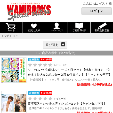
こんにちは ゲスト 様
トップ
> セット
並び替え
1
～
2
商品表示中（全
2
商品中）
レビュー
0
件
ワニのあそび知能本シリーズ４冊セット【特典：書ける！消
せる！特大A２ポスター２種＆付属ペン】【キャンセル不可】
【特別価格】４，４００円（送料込み） ワニスぺ特典：特大A..
販売価格: 4,000円(税込)
レビュー
0
件
赤澤燈スペシャルエディションセット【キャンセル不可】
赤澤燈DVD「メイキングオブともる」発売を記念して、限定特典..