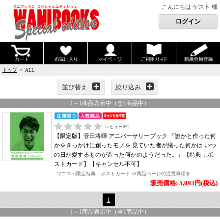
こんにちは ゲスト 様
トップ
> ALL
並び替え
絞り込み
1
～
1
商品表示中（全
1
商品中）
レビュー
0
件
【限定版】菅田将暉 アニバーサリーブック 『誰かと作った何
かをきっかけに創ったモノを 見ていた者が繕った何かは いつ
の日か愛するものが造った何かのようだった。』【特典：ポ
ストカード】【キャンセル不可】
ワニスぺ限定特典：ポストカード ※商品ページの注意事項を..
販売価格: 5,093円(税込)
1
1
～
1
商品表示中（全
1
商品中）