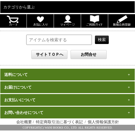
カテゴリから選ぶ
ALL
男性写真集
女性写真集
書籍
DVD
カレンダー
雑誌
送料について
セット
一律1,000円(税込)
お届けについて
数量、価格に関わらず
となります。
※沖縄の送料は1,500円となります。
ご注文確認後2週間程度
お支払いについて
※商品により諸事情で金額が変更する場合もございます。
在庫がある商品につきましては、
での
※同梱不可の商品もございますのでご注意ください。
お届けとなります。
発売（予定）日
予約商品は、特典完成後の発送となりますので、
お問い合わせについて
クレジットカード・代金引換がご利用になれます。
から１～２ヶ月程度
詳細はこちら
でのお届けとなります
会社概要
/
特定商取引法に基づく表記
/
個人情報保護方針
※お届けは日本国内に限らせていただきます。
ワニブックス スペシャルエディション事務局
COPYRIGHT(C) WANI BOOKS CO., LTD. ALL RIGHTS RESERVED.