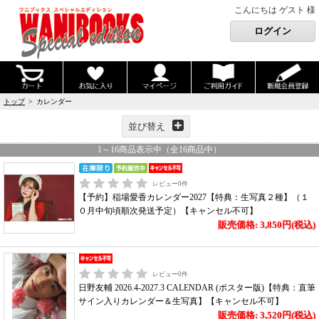
こんにちは ゲスト 様
トップ
> カレンダー
並び替え
1
～
16
商品表示中（全
16
商品中）
レビュー
0
件
【予約】稲場愛香カレンダー2027【特典：生写真２種】（１
０月中旬頃順次発送予定）【キャンセル不可】
販売価格: 3,850円(税込)
レビュー
0
件
日野友輔 2026.4-2027.3 CALENDAR (ポスター版)【特典：直筆
サイン入りカレンダー＆生写真】【キャンセル不可】
販売価格: 3,520円(税込)