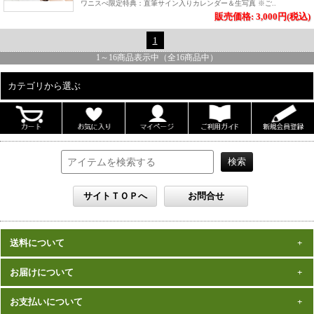
ワニスぺ限定特典：直筆サイン入りカレンダー＆生写真 ※ご..
販売価格: 3,000円(税込)
1
1
～
16
商品表示中（全
16
商品中）
カテゴリから選ぶ
ALL
男性写真集
女性写真集
書籍
DVD
カレンダー
雑誌
送料について
セット
一律1,000円(税込)
お届けについて
数量、価格に関わらず
となります。
※沖縄の送料は1,500円となります。
ご注文確認後2週間程度
お支払いについて
※商品により諸事情で金額が変更する場合もございます。
在庫がある商品につきましては、
での