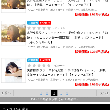
真野恵里菜メジャーデビュー10周年記念フォトエッセイ 『 軌
跡 』【特典：ポストカード】【キャンセル不可】
ワニスぺ限定特典：ポストカード ※商品ページの注意事項を..
販売価格: 2,037円(税込)
レビュー
0
件
真野恵里菜メジャーデビュー10周年記念フォトエッセイ 『 軌
跡 』（ミニカレンダー付限定版）【特典：ポストカード】
【キャンセル不可】
ワニスぺ限定特典：ポストカード ※商品ページの注意事項を..
販売価格: 2,200円(税込)
レビュー
0
件
矢作穂香 ファースト写真集 『 矢作穂香 I’m just me 』【特典：
直筆サイン本＆ポストカード】【キャンセル不可】
ワニスぺ限定特典：直筆サイン本＆ポストカード ※ご予約後の..
販売価格: 3,080円(税込)
前へ
5
6
7
8
9
次へ
151
～
175
商品表示中（全
213
商品中）
カテゴリから選ぶ