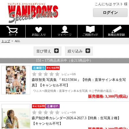
こんにちは ゲスト 様
トップ
> ALL
並び替え
絞り込み
151
～
175
商品表示中（全
213
商品中）
レビュー
0
件
森咲智美 写真集 『 812/15934 』【特典：直筆サイン本＆生写
真】【キャンセル不可】
ワニスぺ限定特典：直筆サイン本＆生写真 ※ご予約後の返品・..
販売価格: 3,300円(税込)
レビュー
0
件
森戸知沙希カレンダー2026.4-2027.3【特典：生写真２種】
【キャンセル不可】