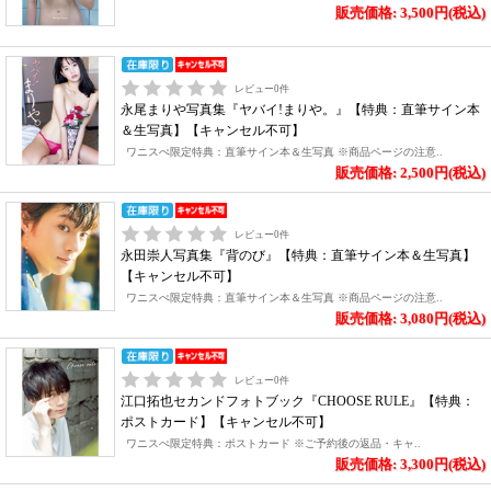
販売価格: 3,500円(税込)
レビュー
0
件
永尾まりや写真集『ヤバイ!まりや。』【特典：直筆サイン本
＆生写真】【キャンセル不可】
ワニスぺ限定特典：直筆サイン本＆生写真 ※商品ページの注意..
販売価格: 2,500円(税込)
レビュー
0
件
永田崇人写真集『背のび』【特典：直筆サイン本＆生写真】
【キャンセル不可】
ワニスぺ限定特典：直筆サイン本＆生写真 ※商品ページの注意..
販売価格: 3,080円(税込)
レビュー
0
件
江口拓也セカンドフォトブック『CHOOSE RULE』【特典：
ポストカード】【キャンセル不可】
ワニスぺ限定特典：ポストカード ※ご予約後の返品・キャ..
販売価格: 3,300円(税込)