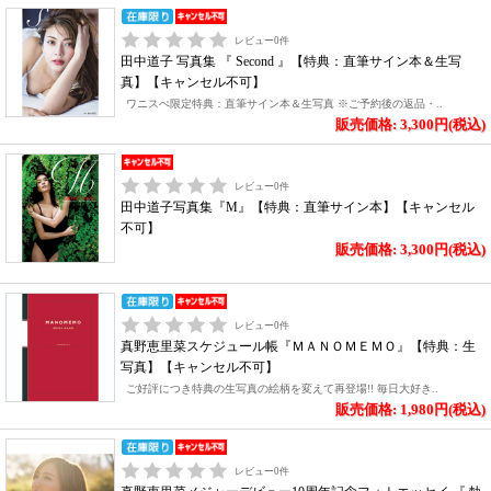
レビュー
0
件
田中道子 写真集 『 Second 』【特典：直筆サイン本＆生写
真】【キャンセル不可】
ワニスぺ限定特典：直筆サイン本＆生写真 ※ご予約後の返品・..
販売価格: 3,300円(税込)
レビュー
0
件
田中道子写真集『M』【特典：直筆サイン本】【キャンセル
不可】
販売価格: 3,300円(税込)
レビュー
0
件
真野恵里菜スケジュール帳『ＭＡＮＯＭＥＭＯ』【特典：生
写真】【キャンセル不可】
ご好評につき特典の生写真の絵柄を変えて再登場!! 毎日大好き..
販売価格: 1,980円(税込)
レビュー
0
件