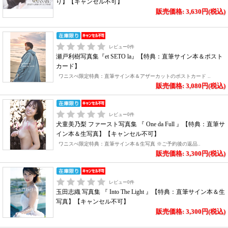
り】【キャンセル不可】
販売価格: 3,630円(税込)
レビュー
0
件
瀬戸利樹写真集『et SETO la』【特典：直筆サイン本＆ポスト
カード】
ワニスぺ限定特典：直筆サイン本＆アザーカットのポストカード ..
販売価格: 3,080円(税込)
レビュー
0
件
犬童美乃梨 ファースト写真集 『 One da Full 』【特典：直筆サ
イン本＆生写真】【キャンセル不可】
ワニスぺ限定特典：直筆サイン本＆生写真 ※ご予約後の返品..
販売価格: 3,300円(税込)
レビュー
0
件
玉田志織 写真集 『 Into The Light 』【特典：直筆サイン本＆生
写真】【キャンセル不可】
販売価格: 3,300円(税込)