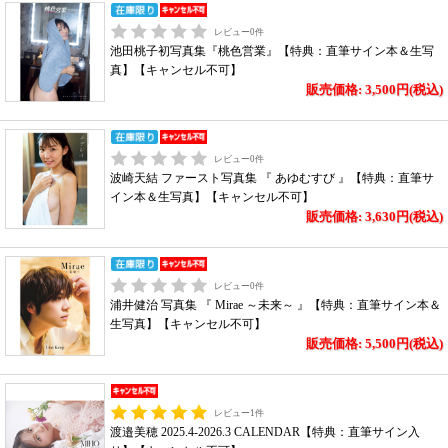
レビュー
0
件
池田桃子初写真集『桃色営業』【特典：直筆サイン本＆生写
真】【キャンセル不可】
販売価格: 3,500円(税込)
レビュー
0
件
波崎天結 ファースト写真集 『 あゆむすび 』【特典：直筆サ
イン本＆生写真】【キャンセル不可】
販売価格: 3,630円(税込)
レビュー
0
件
浦井健治 写真集 『 Mirae ～未来～ 』【特典：直筆サイン本＆
生写真】【キャンセル不可】
販売価格: 5,500円(税込)
レビュー
1
件
渡邉美穂 2025.4-2026.3 CALENDAR【特典：直筆サイン入