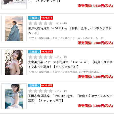
り】【キャンセル不可】
販売価格: 3,630円(税込)
レビュー
0
件
瀬戸利樹写真集『et SETO la』【特典：直筆サイン本＆ポスト
カード】
ワニスぺ限定特典：直筆サイン本＆アザーカットのポストカード ..
販売価格: 3,080円(税込)
レビュー
0
件
犬童美乃梨 ファースト写真集 『 One da Full 』【特典：直筆サ
イン本＆生写真】【キャンセル不可】
ワニスぺ限定特典：直筆サイン本＆生写真 ※ご予約後の返品..
販売価格: 3,300円(税込)
レビュー
0
件
玉田志織 写真集 『 Into The Light 』【特典：直筆サイン本＆生
写真】【キャンセル不可】
販売価格: 3,300円(税込)