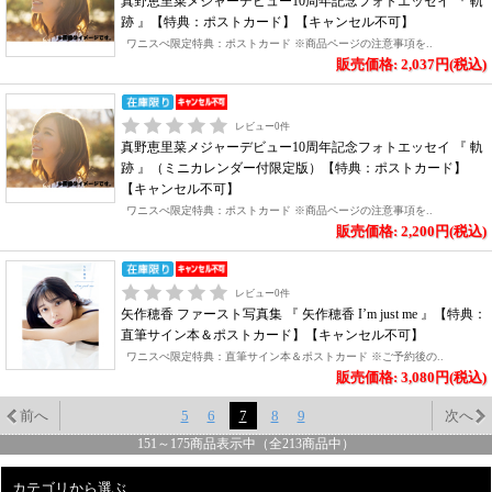
真野恵里菜メジャーデビュー10周年記念フォトエッセイ 『 軌
跡 』【特典：ポストカード】【キャンセル不可】
ワニスぺ限定特典：ポストカード ※商品ページの注意事項を..
販売価格: 2,037円(税込)
レビュー
0
件
真野恵里菜メジャーデビュー10周年記念フォトエッセイ 『 軌
跡 』（ミニカレンダー付限定版）【特典：ポストカード】
【キャンセル不可】
ワニスぺ限定特典：ポストカード ※商品ページの注意事項を..
販売価格: 2,200円(税込)
レビュー
0
件
矢作穂香 ファースト写真集 『 矢作穂香 I’m just me 』【特典：
直筆サイン本＆ポストカード】【キャンセル不可】
ワニスぺ限定特典：直筆サイン本＆ポストカード ※ご予約後の..
販売価格: 3,080円(税込)
前へ
5
6
7
8
9
次へ
151
～
175
商品表示中（全
213
商品中）
カテゴリから選ぶ