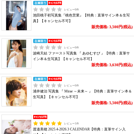
レビュー
0
件
池田桃子初写真集『桃色営業』【特典：直筆サイン本＆生写
真】【キャンセル不可】
販売価格: 3,500円(税込)
レビュー
0
件
波崎天結 ファースト写真集 『 あゆむすび 』【特典：直筆サ
イン本＆生写真】【キャンセル不可】
販売価格: 3,630円(税込)
レビュー
0
件
浦井健治 写真集 『 Mirae ～未来～ 』【特典：直筆サイン本＆
生写真】【キャンセル不可】
販売価格: 5,500円(税込)
レビュー
1
件
渡邉美穂 2025.4-2026.3 CALENDAR【特典：直筆サイン入