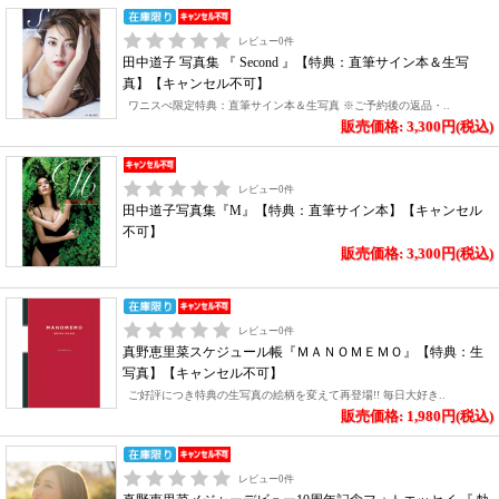
レビュー
0
件
田中道子 写真集 『 Second 』【特典：直筆サイン本＆生写
真】【キャンセル不可】
ワニスぺ限定特典：直筆サイン本＆生写真 ※ご予約後の返品・..
販売価格: 3,300円(税込)
レビュー
0
件
田中道子写真集『M』【特典：直筆サイン本】【キャンセル
不可】
販売価格: 3,300円(税込)
レビュー
0
件
真野恵里菜スケジュール帳『ＭＡＮＯＭＥＭＯ』【特典：生
写真】【キャンセル不可】
ご好評につき特典の生写真の絵柄を変えて再登場!! 毎日大好き..
販売価格: 1,980円(税込)
レビュー
0
件