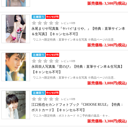
販売価格: 3,500円(税込)
レビュー
0
件
永尾まりや写真集『ヤバイ!まりや。』【特典：直筆サイン本
＆生写真】【キャンセル不可】
ワニスぺ限定特典：直筆サイン本＆生写真 ※商品ページの注意..
販売価格: 2,500円(税込)
レビュー
0
件
永田崇人写真集『背のび』【特典：直筆サイン本＆生写真】
【キャンセル不可】
ワニスぺ限定特典：直筆サイン本＆生写真 ※商品ページの注意..
販売価格: 3,080円(税込)
レビュー
0
件
江口拓也セカンドフォトブック『CHOOSE RULE』【特典：
ポストカード】【キャンセル不可】
ワニスぺ限定特典：ポストカード ※ご予約後の返品・キャ..
販売価格: 3,300円(税込)