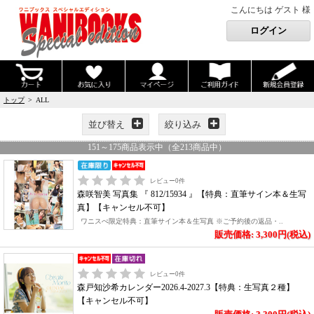
こんにちは ゲスト 様
トップ
> ALL
並び替え
絞り込み
151
～
175
商品表示中（全
213
商品中）
レビュー
0
件
森咲智美 写真集 『 812/15934 』【特典：直筆サイン本＆生写
真】【キャンセル不可】
ワニスぺ限定特典：直筆サイン本＆生写真 ※ご予約後の返品・..
販売価格: 3,300円(税込)
レビュー
0
件
森戸知沙希カレンダー2026.4-2027.3【特典：生写真２種】
【キャンセル不可】