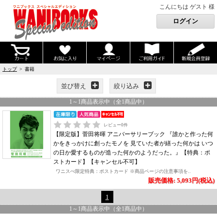
こんにちは ゲスト 様
トップ
> 書籍
並び替え
絞り込み
1
～
1
商品表示中（全
1
商品中）
レビュー
0
件
【限定版】菅田将暉 アニバーサリーブック 『誰かと作った何
かをきっかけに創ったモノを 見ていた者が繕った何かは いつ
の日か愛するものが造った何かのようだった。』【特典：ポ
ストカード】【キャンセル不可】
ワニスぺ限定特典：ポストカード ※商品ページの注意事項を..
販売価格: 5,093円(税込)
1
1
～
1
商品表示中（全
1
商品中）