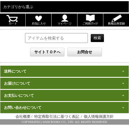
カテゴリから選ぶ
ALL
男性写真集
女性写真集
書籍
DVD
カレンダー
雑誌
送料について
セット
一律1,000円(税込)
お届けについて
数量、価格に関わらず
となります。
※沖縄の送料は1,500円となります。
ご注文確認後2週間程度
お支払いについて
※商品により諸事情で金額が変更する場合もございます。
在庫がある商品につきましては、
での
※同梱不可の商品もございますのでご注意ください。
お届けとなります。
発売（予定）日
予約商品は、特典完成後の発送となりますので、
お問い合わせについて
クレジットカード・代金引換がご利用になれます。
から１～２ヶ月程度
詳細はこちら
でのお届けとなります
会社概要
/
特定商取引法に基づく表記
/
個人情報保護方針
※お届けは日本国内に限らせていただきます。
ワニブックス スペシャルエディション事務局
COPYRIGHT(C) WANI BOOKS CO., LTD. ALL RIGHTS RESERVED.