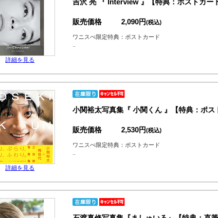
吉沢 亮 『 Interview 』【特典：ポス
販売価格
2,090円
(税込)
ワニスぺ限定特典：ポストカード
..
詳細を見る
小関裕太写真集『 小関くん 』【特典：ポ
販売価格
2,530円
(税込)
ワニスぺ限定特典：ポストカード
..
詳細を見る
石渡真修写真集『ましゅいろ』【特典：直