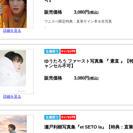
販売価格
3,080円
(税込)
ワニスぺ限定特典：直筆サイン本＆生写真
..
詳細を見る
ゆうたろう ファースト写真集 『 素直 』
ャンセル不可】
販売価格
3,080円
(税込)
詳細を見る
瀬戸利樹写真集『et SETO la』【特典：