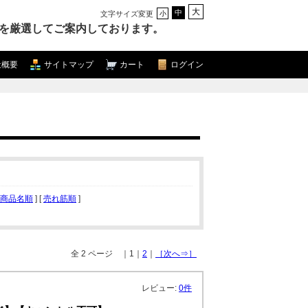
大
中
文字サイズ変更
小
を厳選してご案内しております。
社概要
サイトマップ
カート
ログイン
商品名順
] [
売れ筋順
]
全 2 ページ ｜1｜
2
｜
［次へ⇒］
レビュー:
0件