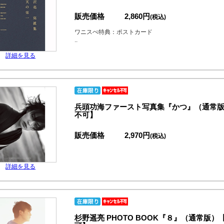
販売価格
2,860円
(税込)
ワニスぺ特典：ポストカード
..
詳細を見る
兵頭功海ファースト写真集『かつ』（通常
不可】
販売価格
2,970円
(税込)
詳細を見る
杉野遥亮 PHOTO BOOK『８』（通常