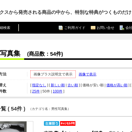
クスから発売される商品の中から、特別な特典がつくものだけ
細検索
ご利用ガイド
お問い合せ
会
写真集
(商品数：54件)
方法
画像プラス説明文で表示
画像で表示
替え
[
指定なし
] [
新しい順
|
古い順
] [ 価格が安い順 |
価格が高い順
] [
件数
[ 
25件
 | 
50件
 | 
100件
 ]
 ( 54件 )
（カテゴリ名：男性写真集）