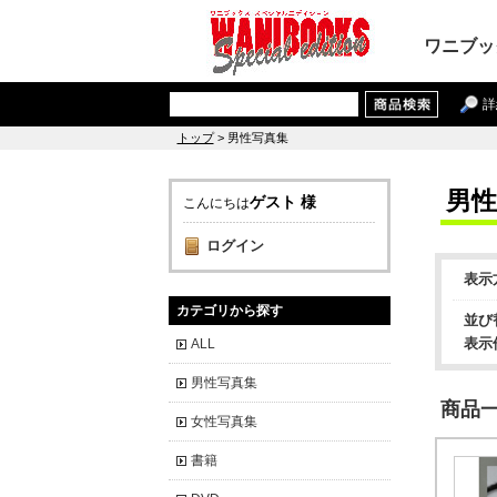
ワニブッ
詳
トップ
> 男性写真集
男性
ゲスト 様
こんにちは
ログイン
表示
カテゴリから探す
並び
表示
ALL
男性写真集
商品一覧
女性写真集
書籍