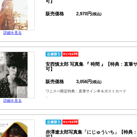
可】
販売価格
2,970円
(税込)
詳細を見る
安西慎太郎 写真集 『 時間 』【特典：直
可】
販売価格
3,056円
(税込)
ワニスぺ限定特典：直筆サイン本＆ポストカード
..
詳細を見る
赤澤遼太郎写真集「にじゅういち」【特典
可】