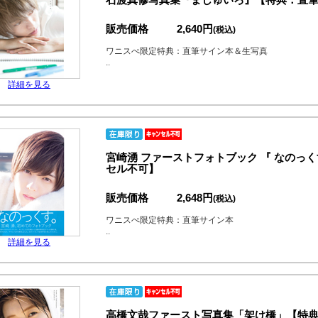
販売価格
2,640円
(税込)
ワニスぺ限定特典：直筆サイン本＆生写真
..
詳細を見る
宮崎湧 ファーストフォトブック 『 なのっ
セル不可】
販売価格
2,648円
(税込)
ワニスぺ限定特典：直筆サイン本
..
詳細を見る
高橋文哉ファースト写真集「架け橋」【特