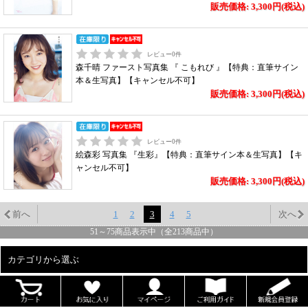
販売価格: 3,300円(税込)
レビュー
0
件
森千晴 ファースト写真集 『 こもれび 』【特典：直筆サイン
本＆生写真】【キャンセル不可】
販売価格: 3,300円(税込)
レビュー
0
件
絵森彩 写真集 『生彩』【特典：直筆サイン本＆生写真】【キ
ャンセル不可】
販売価格: 3,300円(税込)
前へ
1
2
3
4
5
次へ
51
～
75
商品表示中（全
213
商品中）
カテゴリから選ぶ
ALL
男性写真集