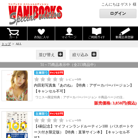
こんにちは ゲスト 様
トップ
> ALL
並び替え
絞り込み
51
～
75
商品表示中（全
213
商品中）
レビュー
0
件
内田彩写真集『あのね』【特典：アザーカバーバージョン】
【キャンセル不可】
ワニスぺ限定特典：アザーカバーバージョン ※商品ページの注..
販売価格: 3,850円(税込)
レビュー
0
件
【4刷記念】マイフィンランドルーティン100（パスポートケ
ース付き限定版）【特典：直筆サイン本】【キャンセル不