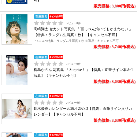
可】
販売価格: 3,800円(税込)
レビュー
0
件
高崎翔太 セカンド写真集 『 百っぺん灼いてもかまわない 』
【特典：ランダム生写真１枚】 【キャンセル不可】
ワニスぺ特典：ランダム生写真１枚 ※返品・キャンセル不可..
販売価格: 3,740円(税込)
レビュー
0
件
松島かのん 写真集 『 Surprise！ 』【特典：直筆サイン本＆生
写真】【キャンセル不可】
販売価格: 3,630円(税込)
レビュー
0
件
鈴木優香カレンダー2026.4-2027.3【特典：直筆サイン入りカ
レンダー】【キャンセル不可】
販売価格: 3,630円(税込)