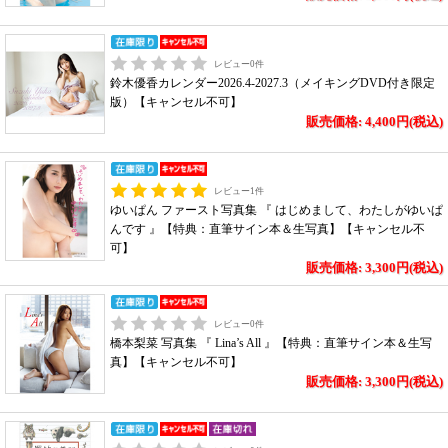
レビュー
0
件
鈴木優香カレンダー2026.4-2027.3（メイキングDVD付き限定
版）【キャンセル不可】
販売価格: 4,400円(税込)
レビュー
1
件
ゆいぱん ファースト写真集 『 はじめまして、わたしがゆいぱ
んです 』【特典：直筆サイン本＆生写真】【キャンセル不
可】
販売価格: 3,300円(税込)
レビュー
0
件
橋本梨菜 写真集 『 Lina’s All 』【特典：直筆サイン本＆生写
真】【キャンセル不可】
販売価格: 3,300円(税込)