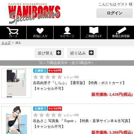
こんにちは ゲスト 様
トップ
> ALL
並び替え
絞り込み
51
～
75
商品表示中（全
213
商品中）
レビュー
0
件
吉高由里子『しらふ』【通常版】【特典：ポストカード】
【キャンセル不可】
販売価格: 2,420円(税込)
レビュー
0
件
谷あさこ 写真集 『 Espoir 』【特典：直筆サイン本＆生写真】
【キャンセル不可】
販売価格: 3,300円(税込)