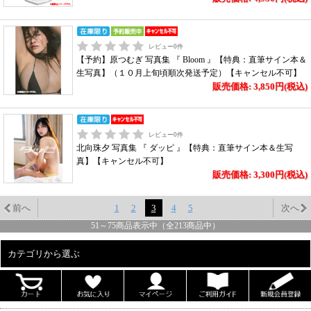
レビュー
0
件
【予約】原つむぎ 写真集 『 Bloom 』【特典：直筆サイン本＆
生写真】（１０月上旬頃順次発送予定）【キャンセル不可】
販売価格: 3,850円(税込)
レビュー
0
件
北向珠夕 写真集 『 ダッピ 』【特典：直筆サイン本＆生写
真】【キャンセル不可】
販売価格: 3,300円(税込)
前へ
1
2
3
4
5
次へ
51
～
75
商品表示中（全
213
商品中）
カテゴリから選ぶ
ALL
男性写真集