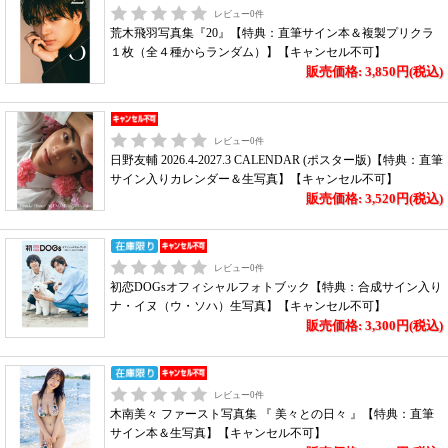
レビュー
0
件
荒木飛羽写真集『20』【特典：直筆サイン本＆複製プリクラ
１枚（全４種からランダム）】【キャンセル不可】
販売価格: 3,850円(税込)
レビュー
0
件
日野友輔 2026.4-2027.3 CALENDAR (ポスター版)【特典：直筆
サイン入りカレンダー＆生写真】【キャンセル不可】
販売価格: 3,520円(税込)
レビュー
0
件
初恋DOGsオフィシャルフォトブック【特典：合成サイン入り
ナ・イヌ（ウ・ソハ）生写真】【キャンセル不可】
販売価格: 3,300円(税込)
レビュー
0
件
木南美々 ファースト写真集 『 美々との日々 』【特典：直筆
サイン本＆生写真】【キャンセル不可】