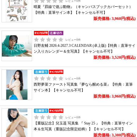
レビュー
0
件
晴夏『罫線で遊ぶ動物』（キャンバスブックカバーセット）
【特典：直筆サイン本】【キャンセル不可】
販売価格: 3,960円(税込)
レビュー
0
件
日野友輔 2026.4-2027.3 CALENDAR (卓上版)【特典：直筆サイ
ン入りカレンダー＆生写真】【キャンセル不可】
販売価格: 3,520円(税込)
レビュー
0
件
西野夢菜ファースト写真集『夢なら醒める菜』【特典：直筆
サイン本】【キャンセル不可】
販売価格: 3,960円(税込)
レビュー
0
件
【重版記念】兒玉遥 写真集 『 Stay 25 』【特典：直筆サイン
本＆生写真（重版記念限定絵柄）】【キャンセル不可】
販売価格: 3,300円(税込)