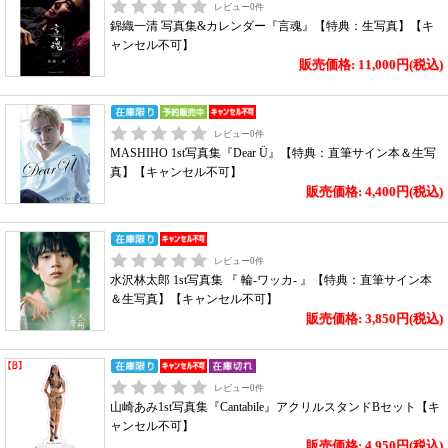
レビュー
0
件
錦織一清 写真集&カレンダー『言魂』【特典：生写真】【キ
ャンセル不可】
販売価格: 11,000円(税込)
レビュー
0
件
MASHIHO 1st写真集『Dear Ü』【特典：直筆サイン本＆生写
真】【キャンセル不可】
販売価格: 4,400円(税込)
レビュー
0
件
水沢林太郎 1st写真集 『 輪-ワッカ- 』【特典：直筆サイン本
＆生写真】【キャンセル不可】
販売価格: 3,850円(税込)
レビュー
0
件
山崎あみ1st写真集『Cantabile』アクリルスタンドBセット【キ
ャンセル不可】
販売価格: 4,950円(税込)