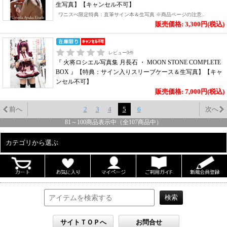
生写真】【キャンセル不可】
ワニスぺ限定特典：直筆サイン本＆生写真 ※商品ページの注意..
販売価格: 3,300円(税込)
レビュー
0
件
『 火将ロシエル写真集 月長石 ・ MOON STONE COMPLETE
BOX 』【特典：サイン入りスリーブケース＆生写真】【キャ
ンセル不可】
販売価格: 7,000円(税込)
前へ
2
3
4
5
6
次へ
81
～
100
商品表示中（全
107
商品中）
カテゴリから選ぶ
ALL
男性写真集
女性写真集
書籍
DVD