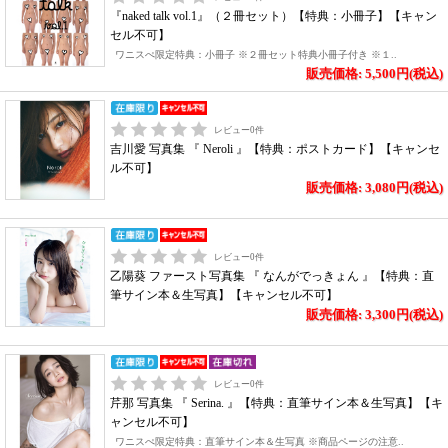
『naked talk vol.1』（２冊セット）【特典：小冊子】【キャン
セル不可】
ワニスぺ限定特典：小冊子 ※２冊セット特典小冊子付き ※１..
販売価格: 5,500円(税込)
レビュー
0
件
吉川愛 写真集 『 Neroli 』【特典：ポストカード】【キャンセ
ル不可】
販売価格: 3,080円(税込)
レビュー
0
件
乙陽葵 ファースト写真集 『 なんがでっきょん 』【特典：直
筆サイン本＆生写真】【キャンセル不可】
販売価格: 3,300円(税込)
レビュー
0
件
芹那 写真集 『 Serina. 』【特典：直筆サイン本＆生写真】【キ
ャンセル不可】
ワニスぺ限定特典：直筆サイン本＆生写真 ※商品ページの注意..