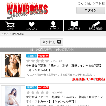
こんにちは ゲスト 様
トップ
> 女性写真集
並び替え
81
～
100
商品表示中（全
107
商品中）
レビュー
0
件
中村静香 写真集 『 Hao! 』【特典：直筆サイン本＆生写真】
【キャンセル不可】
ワニスぺ限定特典：直筆サイン本＆生写真 ※ご予約後の返品・..
販売価格: 3,300円(税込)
レビュー
0
件
菅野結以ファースト写真集 『 Halation 』【特典：直筆サイン
本＆ポストカード】【キャンセル不可】