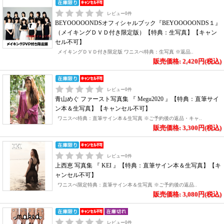
レビュー
0
件
BEYOOOOONDSオフィシャルブック『BEYOOOOONDS１』
（メイキングＤＶＤ付き限定版）【特典：生写真】【キャン
セル不可】
メイキングＤＶＤ付き限定版 ワニスぺ特典：生写真 ※返品..
販売価格: 2,420円(税込)
レビュー
0
件
青山めぐ ファースト写真集 『 Megu2020 』【特典：直筆サイ
ン本＆生写真】【キャンセル不可】
ワニスぺ特典：直筆サイン本＆生写真 ※ご予約後の返品・キャ..
販売価格: 3,300円(税込)
レビュー
0
件
上西恵 写真集 『 KEI 』【特典：直筆サイン本＆生写真】【キ
ャンセル不可】
ワニスぺ限定特典：直筆サイン本＆生写真 ※ご予約後の返品..
販売価格: 3,080円(税込)
レビュー
0
件