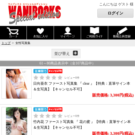
こんにちは ゲスト 様
トップ
> 女性写真集
並び替え
61
～
80
商品表示中（全
107
商品中）
レビュー
0
件
日向葵衣 ファースト写真集 『 clear 』【特典：直筆サイン本
＆生写真】【キャンセル不可】
販売価格: 3,300円(税込)
レビュー
0
件
竹内花 ファースト写真集 『 花の蜜 』【特典：直筆サイン本
＆生写真】【キャンセル不可】
販売価格: 3,300円(税込)