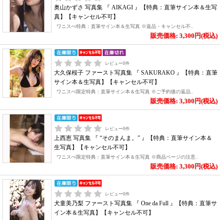
奥山かずさ 写真集 『 AIKAGI 』【特典：直筆サイン本＆生写
真】【キャンセル不可】
ワニスぺ特典：直筆サイン本＆生写真 ※返品・キャンセル不..
販売価格: 3,300円(税込)
レビュー
0
件
大久保桜子 ファースト写真集 『 SAKURAKO 』【特典：直筆
サイン本＆生写真】【キャンセル不可】
ワニスぺ限定特典：直筆サイン本＆生写真 ※ご予約後の返品..
販売価格: 3,300円(税込)
レビュー
0
件
上西恵 写真集 『 “そのまんま。” 』【特典：直筆サイン本＆
生写真】【キャンセル不可】
ワニスぺ限定特典：直筆サイン本＆生写真 ※商品ページの注意..
販売価格: 3,300円(税込)
レビュー
0
件
犬童美乃梨 ファースト写真集 『 One da Full 』【特典：直筆サ
イン本＆生写真】【キャンセル不可】