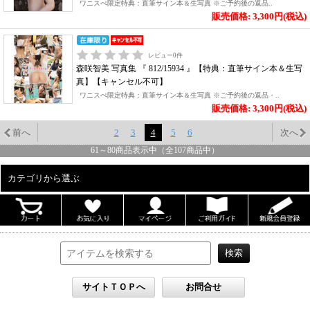
ワニスぺ限定特典：直筆サイン本＆生写真 ※ご予約後の返品..
販売価格: 3,300円(税込)
レビュー
0
件
森咲智美 写真集 『 812/15934 』【特典：直筆サイン本＆生写
真】【キャンセル不可】
ワニスぺ限定特典：直筆サイン本＆生写真 ※ご予約後の返品・..
販売価格: 3,300円(税込)
前へ
2
3
4
5
6
次へ
61
～
80
商品表示中（全
107
商品中）
カテゴリから選ぶ
ALL
男性写真集
女性写真集
書籍
DVD
カレンダー