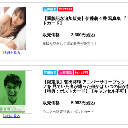
【重版記念追加販売】伊藤萌々香 写真集 『
トカード】
販売価格
3,300円
(税込)
重版を記念して追加販売が決定！！
..
詳細を見る
【限定版】菅田将暉 アニバーサリーブック
ノを 見ていた者が繕った何かは いつの日
【特典：ポストカード】【キャンセル不可
販売価格
5,093円
(税込)
ワニスぺ限定特典：ポストカード
詳細を見る
..