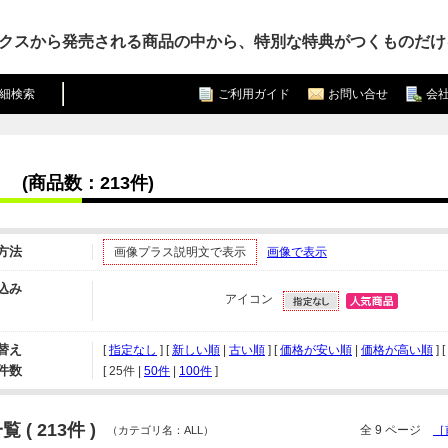
クスから発売される商品の中から、特別な特典がつくものだけ
細検索
ご利用ガイド
お問い合せ
会
(商品数：213件)
方法
画像プラス説明文で表示
画像で表示
込み
アイコン
替え
[
指定なし
] [
新しい順
|
古い順
] [
価格が安い順
|
価格が高い順
] 
件数
[ 
25件
 | 
50件
 | 
100件
 ]
 ( 213件 )
全 9 ページ
［
（カテゴリ名：ALL）