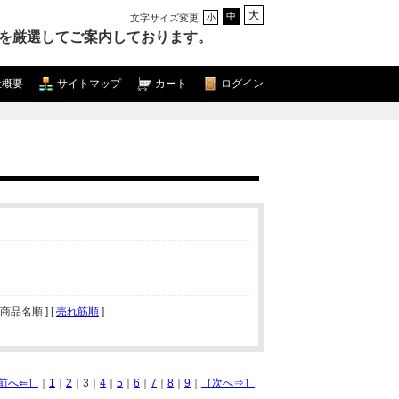
大
中
文字サイズ変更
小
を厳選してご案内しております。
社概要
サイトマップ
カート
ログイン
[ 商品名順 ] [
売れ筋順
]
前へ⇐］
｜
1
｜
2
｜3｜
4
｜
5
｜
6
｜
7
｜
8
｜
9
｜
［次へ⇒］