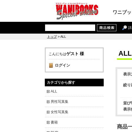
ワニブッ
詳
トップ
> ALL
ALL
ゲスト 様
こんにちは
ログイン
表示
カテゴリから探す
絞り
ALL
男性写真集
並び
表示
女性写真集
書籍
商品一覧