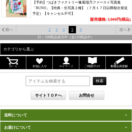
【予約】つばきファクトリー豫風瑠乃ファースト写真集
「RUNO」【特典：生写真２種】（７月１７日以降順次発送
予定）【キャンセル不可】
販売価格: 3,960円(税込)
前へ
2
3
4
5
6
次へ
81
～
100
商品表示中（全
110
商品中）
カテゴリから選ぶ
ALL
男性写真集
女性写真集
書籍
DVD
カレンダー
雑誌
送料について
セット
一律1,000円(税込)
お届けについて
数量、価格に関わらず
となります。