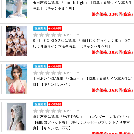
玉田志織 写真集 『 Into The Light 』【特典：直筆サイン本＆生
写真】【キャンセル不可】
販売価格: 3,300円(税込)
レビュー
0
件
R・I・P GIRLS 2025写真集 『 湯けむり にゅうよく旅 』【特
典：直筆サイン本＆生写真】【キャンセル不可】
販売価格: 3,850円(税込)
レビュー
0
件
山田あい 1st写真集 『 Ohaa～i 』【特典：直筆サイン本＆生写
真】【キャンセル不可】
販売価格: 3,630円(税込)
レビュー
0
件
菅井友香 写真集『たびすがい』＋カレンダー『よるすがい』
【初回限定セット版】【特典：メッセージプリント入り生写
真】【キャンセル不可】
販売価格: 5,940円(税込)