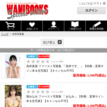
こんにちは ゲスト 様
トップ
> 女性写真集
並び替え
81
～
100
商品表示中（全
110
商品中）
レビュー
0
件
高井真菜 ファースト写真集 『 高井です。 』【特典：直筆サ
イン本＆生写真】【キャンセル不可】
販売価格: 3,300円(税込)
レビュー
0
件
堀みなみ ファースト写真集 『 みなみ 』【特典：直筆サイン
本＆生写真】【キャンセル不可】
販売価格: 3,300円(税込)